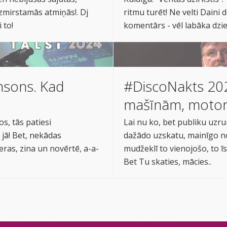
zmirstamās atmiņās!. Dj
ritmu turēt! Ne velti Daini
 to!
komentārs - vēl labāka dzies
ansons. Kad
#DiscoNakts 2024
mašīnām, motor
s, tās patiesi
Lai nu ko, bet publiku uzru
, jā! Bet, nekādas
dažādo uzskatu, mainīgo 
ceras, zina un novērtē, a-a-
mudžeklī to vienojošo, to īs
Bet Tu skaties, mācies..