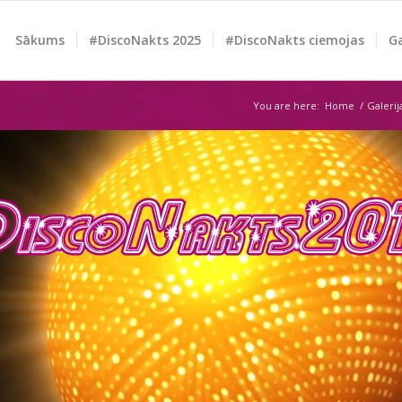
Sākums
#DiscoNakts 2025
#DiscoNakts ciemojas
Ga
You are here:
Home
/
Galerij