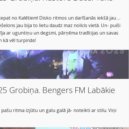
i, tepat no Kalētiem! Disko ritmos un darīšanās iekšā jau no
elons jau bija to lietu daudz maz nolicis vietā. Un- puiši
rīja ar uguntiņu un degsmi, pārņēma tradīcijas un savas
un kā vēl turpinās!
25 Grobiņa. Bengers FM Labākie
pašu ritma izjūtu un galu galā jā- noteikti ar stilu. Viņi