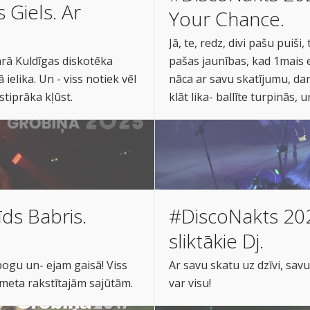
 Giels. Ar
Your Chance.
Jā, te, redz, divi pašu puiš
dārā Kuldīgas diskotēka
pašas jaunības, kad 1mais eš
 ielika. Un - viss notiek vēl
nāca ar savu skatījumu, da
 stiprāka kļūst.
klāt lika- ballīte turpinās, 
ds Babris.
#DiscoNakts 20
sliktākie Dj.
pogu un- ejam gaisā! Viss
Ar savu skatu uz dzīvi, savu 
ikmeta rakstītajām sajūtām.
var visu!