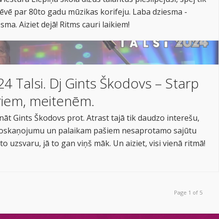
 dēvē par 80to gadu mūzikas korifeju. Laba dziesma -
ma. Aiziet dejā! Ritms cauri laikiem!
 Talsi. Dj Gints Škodovs – Starp
iem, meitenēm.
nāt Gints Škodovs prot. Atrast tajā tik daudzo interešu,
noskaņojumu un palaikam pašiem nesaprotamo sajūtu
to uzsvaru, jā to gan viņš māk. Un aiziet, visi vienā ritmā!
Page 1 of 5