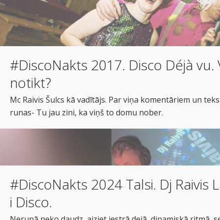
#DiscoNakts 2017. Disco Déjà vu. V
notikt?
Mc Raivis Šulcs kā vadītājs. Par viņa komentāriem un te
runas- Tu jau zini, ka viņš to domu nober.
#DiscoNakts 2024 Talsi. Dj Raivis L
i Disco.
Nerunā neko daudz, aiziet jestrā dejā, dinamiskā ritmā, s