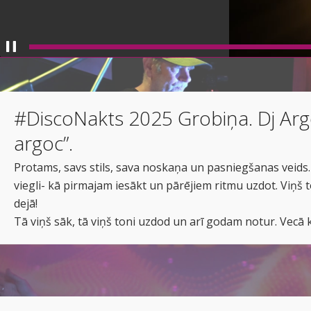
#DiscoNakts 2025 Grobiņa. Dj Argo
argoc”.
Protams, savs stils, sava noskaņa un pasniegšanas veids.
viegli- kā pirmajam iesākt un pārējiem ritmu uzdot. Viņš to
dejā!
Tā viņš sāk, tā viņš toni uzdod un arī godam notur. Vecā 