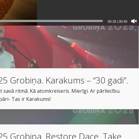
00:19
|
00:40
5 Grobiņa. Karakums – “30 gadi”.
rāt savā ritmā. Kā atomkreiseris. Mierīgi. Ar pārliecību.
pāri- Tas ir Karakums!
5 Grobiņa. Restore Dace. Take