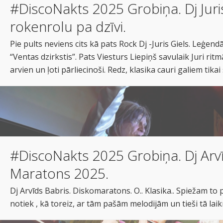
#DiscoNakts 2025 Grobiņa. Dj Juris
rokenrolu pa dzīvi.
Pie pults neviens cits kā pats Rock Dj -Juris Giels. Leģen
“Ventas dzirkstis”. Pats Viesturs Liepiņš savulaik Juri ritmā
arvien un ļoti pārliecinoši. Redz, klasika cauri galiem tikai
#DiscoNakts 2025 Grobiņa. Dj Arvī
Maratons 2025.
Dj Arvīds Babris. Diskomaratons. O.. Klasika.. Spiežam to 
notiek , kā toreiz, ar tām pašām melodijām un tieši tā la