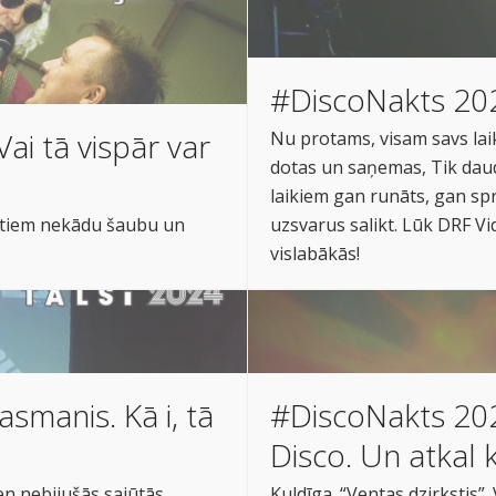
#DiscoNakts 202
ai tā vispār var
Nu protams, visam savs laik
dotas un saņemas, Tik daud
laikiem gan runāts, gan spr
kstiem nekādu šaubu un
uzsvarus salikt. Lūk DRF Vid
vislabākās!
asmanis. Kā i, tā
#DiscoNakts 2024
Disco. Un atkal k
en nebijušās sajūtās,
Kuldīga. “Ventas dzirkstis”. 