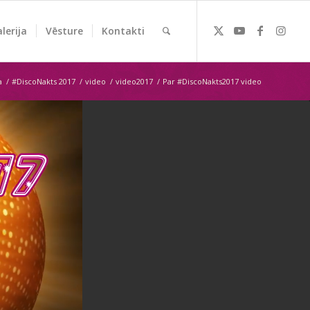
lerija
Vēsture
Kontakti
a
/
#DiscoNakts 2017
/
video
/
video2017
/
Par #DiscoNakts2017 video