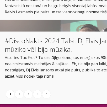
fantastiskā noskaņā un beigu beigās visnotaļ labās, neai
Raivis Lasmanis pie pults un tas viennozīmīgi nozīmē tieši
#DiscoNakts 2024 Talsi. Dj Elvis J
mūzika vēl bija mūzika.
Atceries Tax Free? To uzstājīgo ritmu, tos enerģiskos 90to
neaizmirstamās melodijas & sajūtas... Eh, tie bija gan laiki
nostaļģijas, Dj Elvis Jansons atkal pie pults, publika to at
aiziet, viss notiek tajā ritmā!
1
2
3
4
5