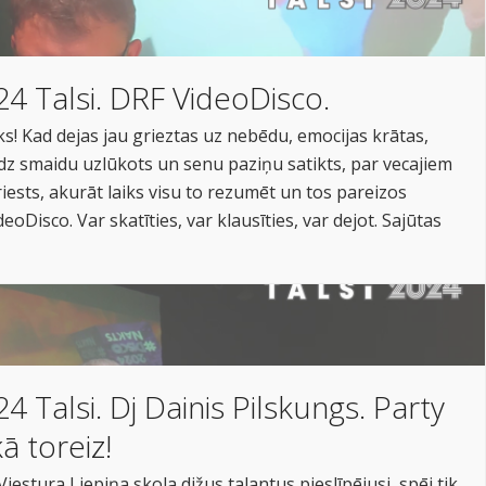
4 Talsi. DRF VideoDisco.
s! Kad dejas jau grieztas uz nebēdu, emocijas krātas,
z smaidu uzlūkots un senu paziņu satikts, par vecajiem
iests, akurāt laiks visu to rezumēt un tos pareizos
eoDisco. Var skatīties, var klausīties, var dejot. Sajūtas
 Talsi. Dj Dainis Pilskungs. Party
ā toreiz!
Viestura Liepiņa skola dižus talantus pieslīpējusi, spēj tik