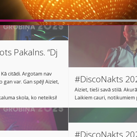
ts Pakalns. “Dj
 Kā citādi. Argotam nav
#DiscoNakts 202
 gan var. Gan spēj! Aiziet,
Aiziet, tieši savā stilā. Aku
kaluma skola, ko neteiksi!
Laikiem cauri, notikumiem 
#DiscoNakts 202