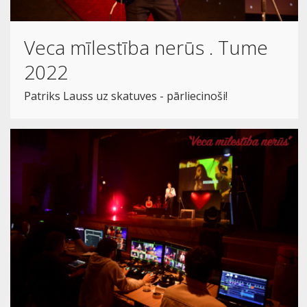
Veca mīlestība nerūs . Tume
2022
Patriks Lauss uz skatuves - pārliecinoši!