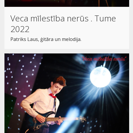
Veca mīlestība nerūs . Tume
2022
Patriks Laus, ģitāra un melodija.