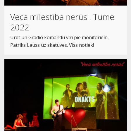
Veca mīlestība nerūs . Tume
2022
Urdt un Gradio komandu vīri pie monitoriem,
Patriks Lauss uz skatuves. Viss notiek!