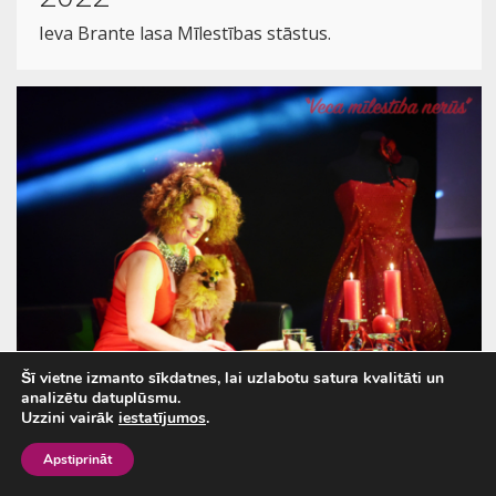
Ieva Brante lasa Mīlestības stāstus.
Šī vietne izmanto sīkdatnes, lai uzlabotu satura kvalitāti un
analizētu datuplūsmu.
Uzzini vairāk
iestatījumos
.
Veca mīlestība nerūs . Tume
Apstiprināt
2022