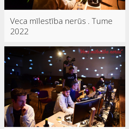
Veca mīlestība nerūs . Tume
2022