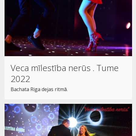
Veca mīlestība nerūs . Tume
2022
Bachata Riga dejas ritmā.