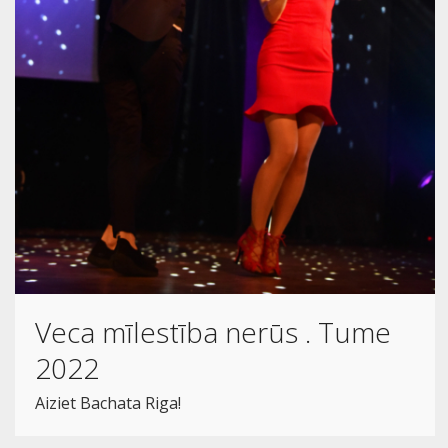
Veca mīlestība nerūs . Tume
2022
Aiziet Bachata Riga!