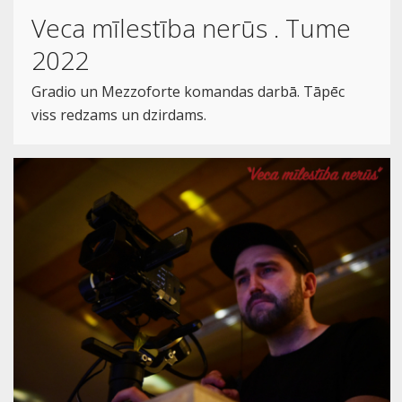
Veca mīlestība nerūs . Tume
2022
Gradio un Mezzoforte komandas darbā. Tāpēc
viss redzams un dzirdams.