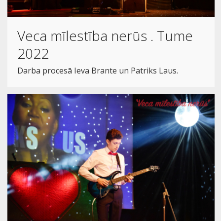
Veca mīlestība nerūs . Tume
2022
Darba procesā Ieva Brante un Patriks Laus.