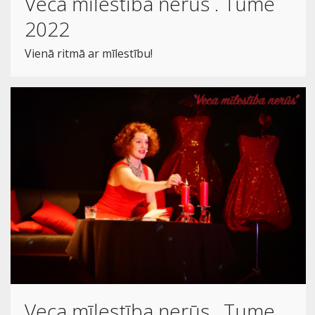
Veca mīlestība nerūs . Tume
2022
Vienā ritmā ar mīlestību!
Veca mīlestība nerūs . Tume