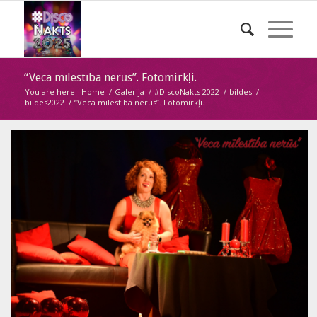
“Veca mīlestība nerūs”. Fotomirkļi.
You are here:
Home
/
Galerija
/
#DiscoNakts 2022
/
bildes
/
bildes2022
/
“Veca mīlestība nerūs”. Fotomirkļi.