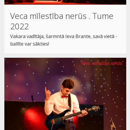
Veca mīlestība nerūs . Tume
2022
Vakara vadītāja, šarmntā Ieva Brante, savā vietā -
ballīte var sākties!