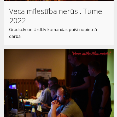
Veca mīlestība nerūs . Tume
2022
Gradio.lv un Urdt.lv komandas puiši nopietnā
darbā.