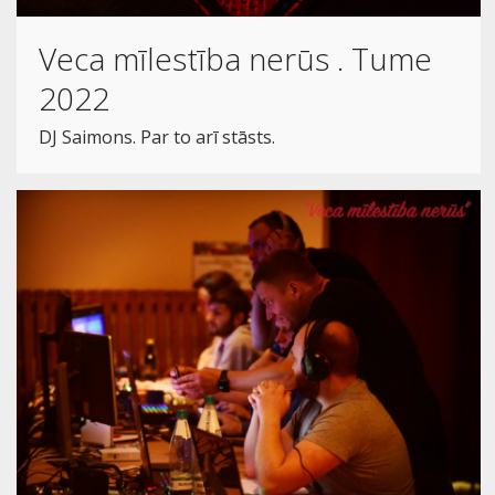
Veca mīlestība nerūs . Tume
2022
DJ Saimons. Par to arī stāsts.