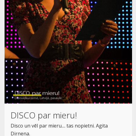
DISCO par mieru!
Disco un vēl par mieru.... tas nopietni. Agita
Dirnena.