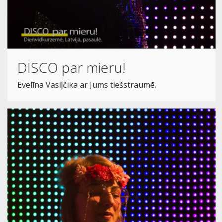
DISCO par mieru!
Evelīna Vasiļčika ar Jums tiešstraumē.