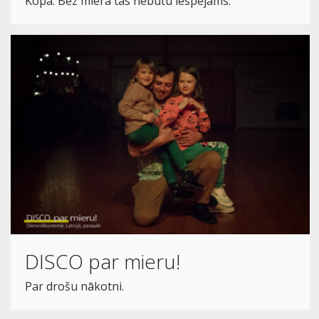
Kopā. Bez miera tas nebūtu iespējams.
DISCO par mieru!
Par drošu nākotni.