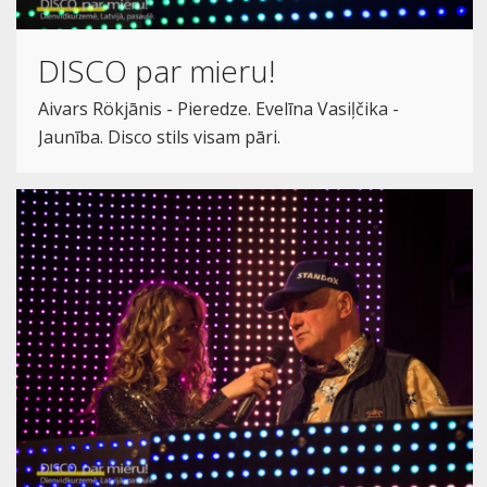
DISCO par mieru!
Aivars Rökjānis - Pieredze. Evelīna Vasiļčika -
Jaunība. Disco stils visam pāri.