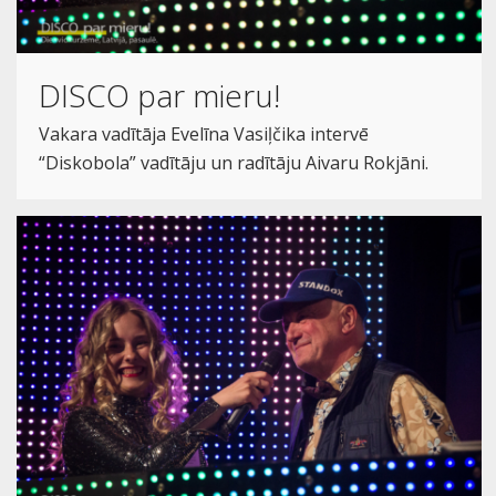
DISCO par mieru!
Vakara vadītāja Evelīna Vasiļčika intervē
“Diskobola” vadītāju un radītāju Aivaru Rokjāni.