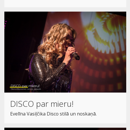
DISCO par mieru!
Evelīna Vasiļčika Disco stilā un noskaņā.