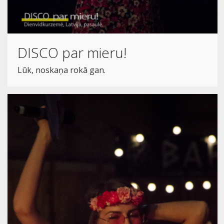
DISCO par mieru!
Lūk, noskaņa rokā gan.