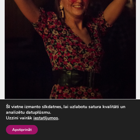
Šī vietne izmanto sīkdatnes, lai uzlabotu satura kvalitāti un
analizētu datuplūsmu.
Uzzini vairāk
iestatījumos
.
DISCO par mieru!
Apstiprināt
Viss notiek!