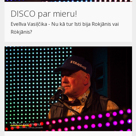
DISCO par mieru!
Evelīva Vasiļčika - Nu kā tur īsti bija Rokjānis vai
Rökjānis?