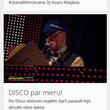
#StandWithUkraine DJ Aivars Rökjānis.
DISCO par mieru!
No Disco vēstures mapēm. Karš pasaulē bijis
aktuāls visos laikos.