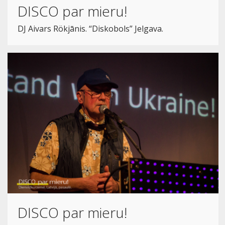
DISCO par mieru!
DJ Aivars Rökjānis. “Diskobols” Jelgava.
DISCO par mieru!