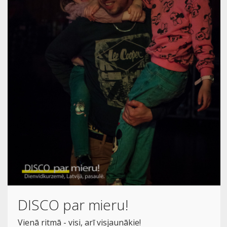
DISCO par mieru!
Vienā ritmā - visi, arī visjaunākie!