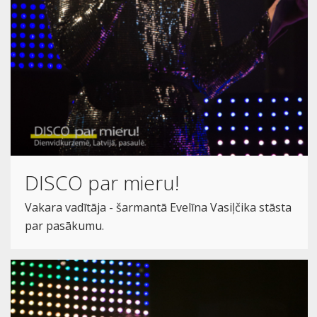
DISCO par mieru!
Vakara vadītāja - šarmantā Evelīna Vasiļčika stāsta
par pasākumu.