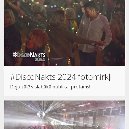
#DiscoNakts 2024 fotomirkļi
Deju zālē vislabākā publika, protams!