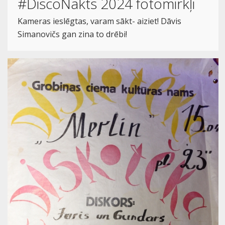
#DiscoNakts 2024 fotomirkļi
Kameras ieslēgtas, varam sākt- aiziet! Dāvis
Simanovičs gan zina to drēbi!