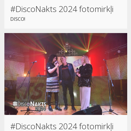
#DiscoNakts 2024 fotomirkļi
DISCO!
#DiscoNakts 2024 fotomirkļi