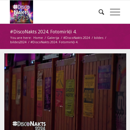
#DiscoNakts 2024. Fotomirkļi 4.
You are here:
Home
/
Galerija
/
#DiscoNakts 2024
/
bildes
/
bildes2024
/
#DiscoNakts 2024. Fotomirkļi 4.