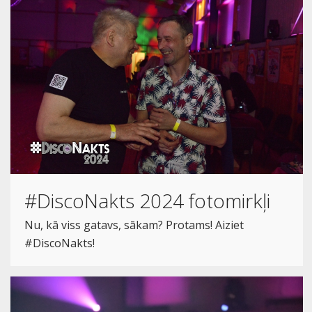
#DiscoNakts 2024 fotomirkļi
Nu, kā viss gatavs, sākam? Protams! Aiziet
#DiscoNakts!