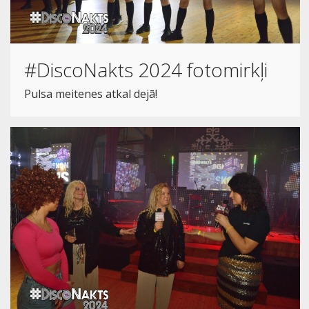
#DiscoNakts 2024 fotomirkļi
Pulsa meitenes atkal dejā!