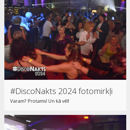
#DiscoNakts 2024 fotomirkļi
Varam? Protams! Un kā vēl!