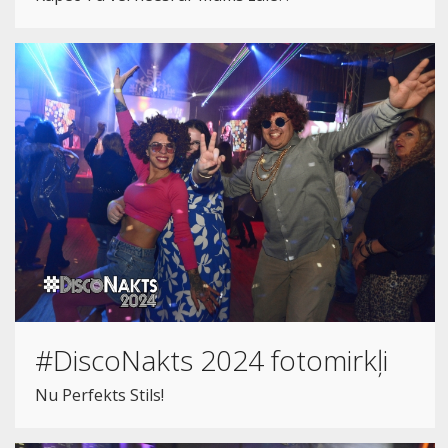
#DiscoNakts 2024 fotomirkļi
Nu Perfekts Stils!