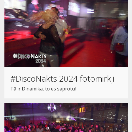
#DiscoNakts 2024 fotomirkļi
Tā ir Dinamika, to es saprotu!