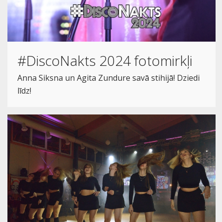
#DiscoNakts 2024 fotomirkļi
Anna Siksna un Agita Zundure savā stihijā! Dziedi
līdz!