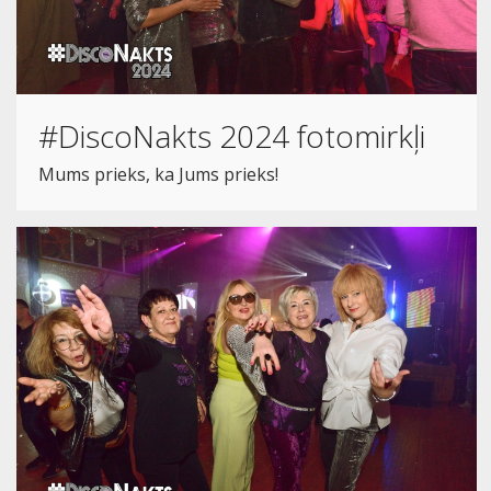
#DiscoNakts 2024 fotomirkļi
Mums prieks, ka Jums prieks!