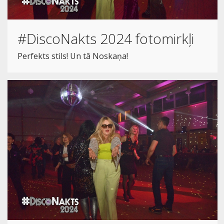
#DiscoNakts 2024 fotomirkļi
Perfekts stils! Un tā Noskaņa!