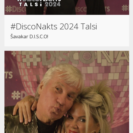
#DiscoNakts 2024 Talsi
Šavakar D.I.S.C.O!