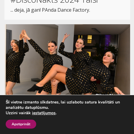
... deja, jā gan! PAnda Dance Factory.
Šī vietne izmanto sīkdatnes, lai uzlabotu satura kvalitāti un
analizētu datuplūsmu.
Uzzini vairāk
iestatījumos
.
#DiscoNakts 2024 Talsi
Apstiprināt
Meitenes, uh, kādas meitenes no Dobeles..