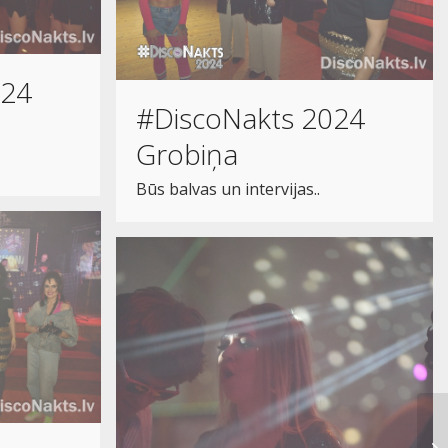
024
#DiscoNakts 2024
Grobiņa
Būs balvas un intervijas..