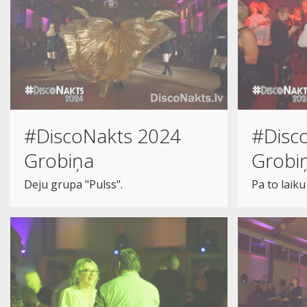
#DiscoNakts 2024
#Disc
Grobiņa
Grobi
Deju grupa "Pulss".
Pa to laiku