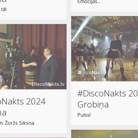
Emocijas...
tā!
#DiscoNakts 2
oNakts 2024
Grobiņa
ņa
Pulss!
m. Žoržs Siksna