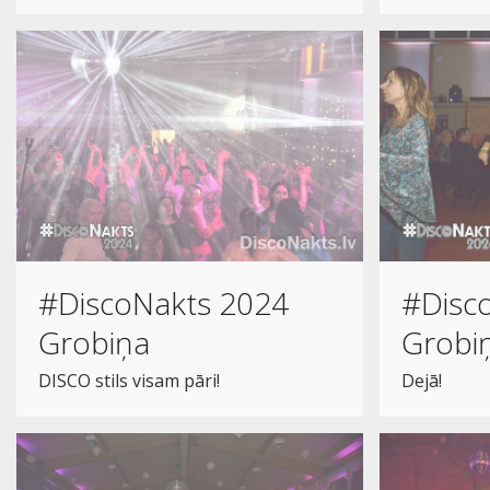
#DiscoNakts 2024
#Disc
Grobiņa
Grobi
DISCO stils visam pāri!
Dejā!