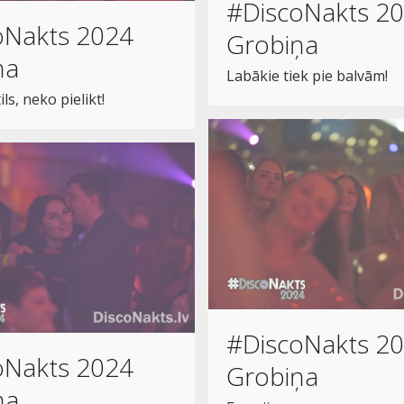
#DiscoNakts 2
oNakts 2024
Grobiņa
ņa
Labākie tiek pie balvām!
ils, neko pielikt!
#DiscoNakts 2
oNakts 2024
Grobiņa
ņa