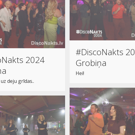
#DiscoNakts 2
oNakts 2024
Grobiņa
ņa
Hei!
 uz deju grīdas..