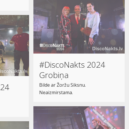
#DiscoNakts 2024
Grobiņa
024
Bilde ar Žoržu Siksnu.
Neaizmirstama.