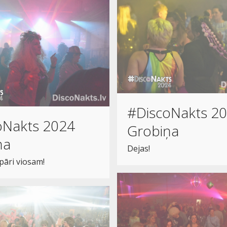
#DiscoNakts 2
oNakts 2024
Grobiņa
ņa
Dejas!
 pāri viosam!