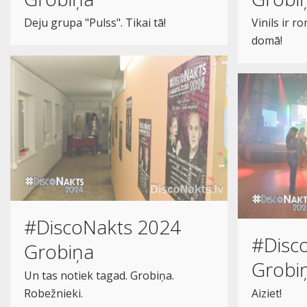
Deju grupa "Pulss". Tikai tā!
Vinils ir r
domā!
#DiscoNakts 2024
#Disc
Grobiņa
Grobi
Un tas notiek tagad. Grobiņa.
Robežnieki.
Aiziet!