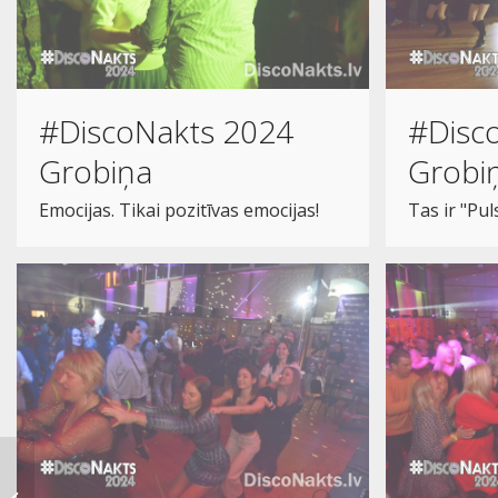
#DiscoNakts 2024
#Disc
Grobiņa
Grobi
Emocijas. Tikai pozitīvas emocijas!
Tas ir "Pul
#DiscoNakts 2024.