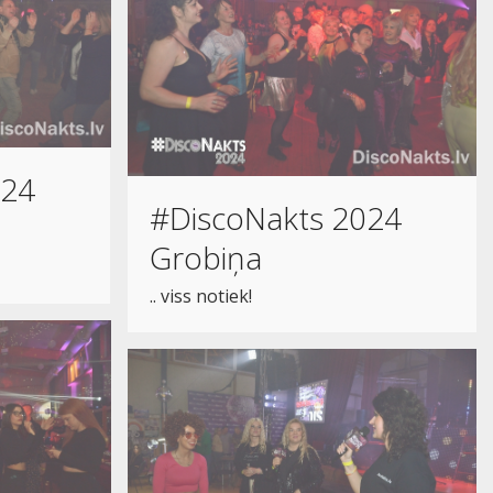
024
#DiscoNakts 2024
Grobiņa
.. viss notiek!