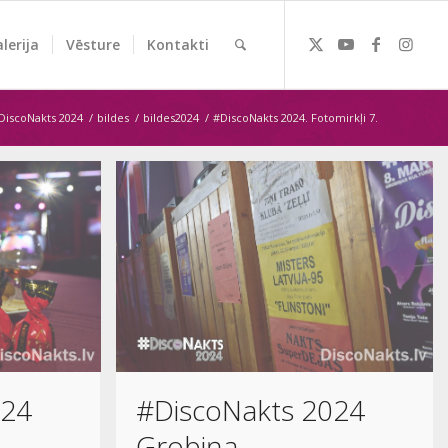
lerija
Vēsture
Kontakti
DiscoNakts 2024
/
bildes
/
bildes2024
/
#DiscoNakts 2024. Fotomirkļi 7.
024
#DiscoNakts 2024
Grobiņa