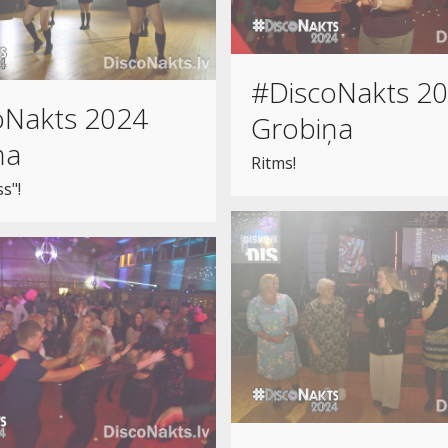
#DiscoNakts 2
oNakts 2024
Grobiņa
ņa
Ritms!
ss"!