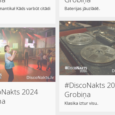
omantika! Kāds varbūt citādi
Baterijas jāuzlādē..
#DiscoNakts 2
oNakts 2024
Grobiņa
ņa
Klasika iztur visu..