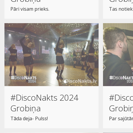
Pāri visam prieks.
Tas notiek 
#DiscoNakts 2024
#Disc
Grobiņa
Grobi
Tāda deja- Pulss!
Par sajūtā