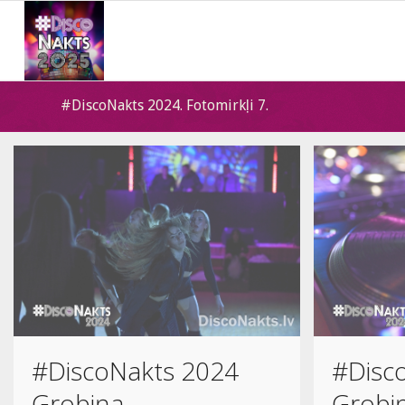
#DiscoNakts 2024. Fotomirkļi 7.
#DiscoNakts 2024
#Disc
Grobiņa
Grobi