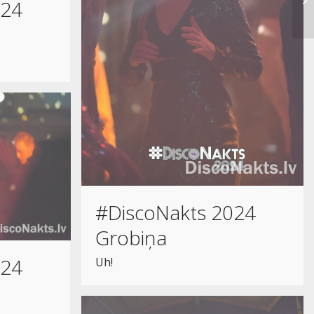
024
#DiscoNakts 2024
Grobiņa
024
Uh!