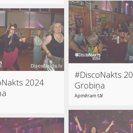
#DiscoNakts 2
oNakts 2024
Grobiņa
ņa
Apmēram tā!