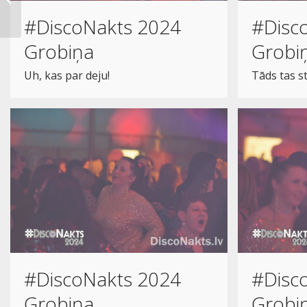
Fotomirkļi 6.
#DiscoNakts 2024
#Disc
Grobiņa
Grobi
Uh, kas par deju!
Tāds tas st
#DiscoNakts 2024
#Disc
Grobiņa
Grobi