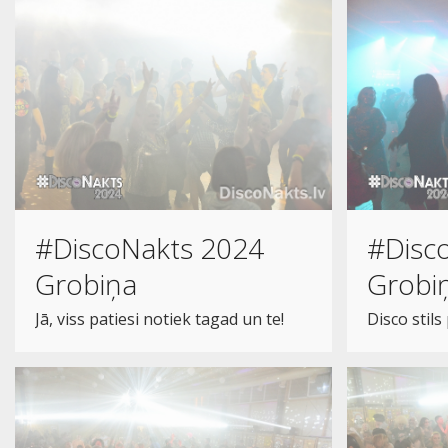
#DiscoNakts 2024
#Disc
Grobiņa
Grobi
Jā, viss patiesi notiek tagad un te!
Disco stils