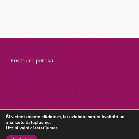
Privātuma politika
Šī vietne izmanto sīkdatnes, lai uzlabotu satura kvalitāti un
analizētu datuplūsmu.
© #DiscoNakts, Izstrāde && uzturēšana
urdt.lv
-
Enfold Theme by
Uzzini vairāk
iestatījumos
.
Kriesi