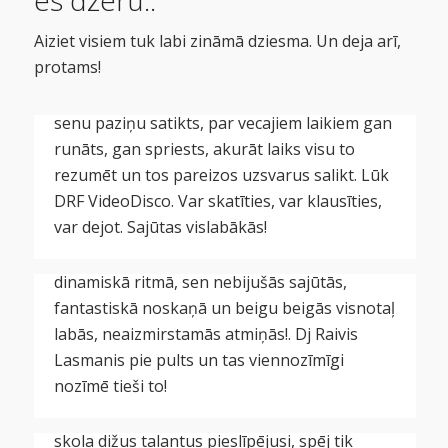
DRF VideoDisco.
Aiziet visiem tuk labi zināmā dziesma. Un deja arī,
Nu protams, visam savs laiks! Kad dejas jau
protams!
grieztas uz nebēdu, emocijas krātas, dotas
un saņemas, Tik daudz smaidu uzlūkots un
senu paziņu satikts, par vecajiem laikiem gan
#DiscoNakts 2024 Talsi. Dj
runāts, gan spriests, akurāt laiks visu to
rezumēt un tos pareizos uzsvarus salikt. Lūk
Raivis Lasmanis. Kā i, tā i
DRF VideoDisco. Var skatīties, var klausīties,
Disco.
var dejot. Sajūtas vislabākās!
Nerunā neko daudz, aiziet jestrā dejā,
dinamiskā ritmā, sen nebijušās sajūtās,
#DiscoNakts 2024 Talsi. Dj
fantastiskā noskaņā un beigu beigās visnotaļ
labās, neaizmirstamās atmiņās!. Dj Raivis
Dainis Pilskungs. Party
Lasmanis pie pults un tas viennozīmīgi
Disco. Un atkal kā toreiz!
nozīmē tieši to!
Kuldīga. “Ventas dzirkstis”. Viestura Liepiņa
skola dižus talantus pieslīpējusi, spēj tik