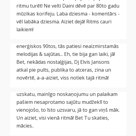
#DiscoNakts 2024 Talsi. Dj
ritmu turēt! Ne velti Daini dēvē par 80to gadu
mūzikas korifeju. Laba dziesma - komentārs -
Elvis Jansons. Kad mūzika
vēl labāka dziesma. Aiziet dejā! Ritms cauri
vēl bija mūzika.
laikiem!
#DiscoNakts 2024 Talsi. Dj
Atceries Tax Free? To uzstājīgo ritmu, tos
Gints Škodovs – Starp
enerģiskos 90tos, tās patiesi neaizmirstamās
melodijas & sajūtas... Eh, tie bija gan laiki, jā!
mašīnām, motoriem,
Bet, nekādas nostaļģijas, Dj Elvis Jansons
meitenēm.
atkal pie pults, publika to atceras, zina un
novērtē, a-a-aiziet, viss notiek tajā ritmā!
Lai nu ko, bet publiku uzrunāt Gints Škodovs
prot. Atrast tajā tik daudzo interešu, dažādo
uzskatu, mainīgo noskaņojumu un palaikam
pašiem nesaprotamo sajūtu mudžeklī to
vienojošo, to īsto uzsvaru, jā to gan viņš māk.
Un aiziet, visi vienā ritmā! Bet Tu skaties,
#DiscoNakts 2024 Talsi. Dj
mācies..
#DiscoNakts 2024 Talsi. Tā