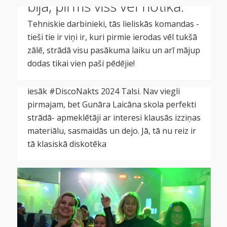
Valdis Šleiners. Un atkal…
bija, pirms viss vēl notika.
sestdienas vakara drudzis!
Tehniskie darbinieki, tās lieliskās komandas -
tieši tie ir viņi ir, kuri pirmie ierodas vēl tukšā
Katra Dj performance ir īpaša, ar savu
zālē, strādā visu pasākuma laiku un arī mājup
izvēlēto stilu, atlasīto saturu, tam saliktajiem
dodas tikai vien paši pēdējie!
uzsvariem un unikālu programmas
pasniegšanas stilu. Valdis Šleiners kā pirmais
iesāk #DiscoNakts 2024 Talsi. Nav viegli
pirmajam, bet Gunāra Laicāna skola perfekti
strādā- apmeklētāji ar interesi klausās izziņas
materiālu, sasmaidās un dejo. Jā, tā nu reiz ir
tā klasiskā diskotēka