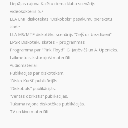
Liepājas rajona Kalētu ciema kluba scenārijs
Videokokteilis-87
LLA LMF diskotēkas “Diskobols” pasākumu pierakstu
klade
LLA MS/MTF diskotēku scenārijs “Ceļš uz bezdibeni”
LPSR Diskotēku skates – programmas
Programma par “Pink Floyd”. G. Jaņēvičš un A. Upenieks.
Laikmetu raksturojoši materiāli.
Audiomateriāli
Publikācijas par diskotēkām.
“Disko Kurši” publikācijās
“Diskobols” publikācijās.
“Ventas dzirkstis” publikācijās.
Tukuma rajona diskotēkas publikācijās.
TV un kino materiāli.