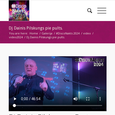
Dj Dainis Pilskungs pie pults.
You are here:
Home
/
Galerija
/
#DiscoNakts 2024
/
video
/
video2024
/
Dj Dainis Pilskungs pie pults.