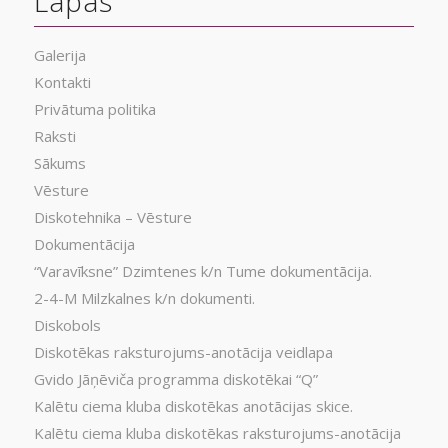
Lapas
Galerija
Kontakti
Privātuma politika
Raksti
Sākums
Vēsture
Diskotehnika – Vēsture
Dokumentācija
“Varavīksne” Dzimtenes k/n Tume dokumentācija.
2-4-M Milzkalnes k/n dokumenti.
Diskobols
Diskotēkas raksturojums-anotācija veidlapa
Gvido Jāņēviča programma diskotēkai “Q”
Kalētu ciema kluba diskotēkas anotācijas skice.
Kalētu ciema kluba diskotēkas raksturojums-anotācija