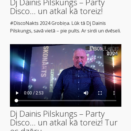
Dj Dainis Pilskungs – Party
Disco… un atkal kā toreiz!
#DiscoNakts 2024 Grobiņa. Lūk tā Dj Dainis
Pilskungs, savā vietā – pie pults. Ar sirdi un dvēseli.
Dj Dainis Pilskungs – Party
Disco… un atkal kā toreiz! Tur
#DiscoNakts 2024 Talsi.
es dzēru..