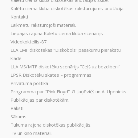
Kalētu ciema kluba diskotēkas anotācijas skice.
Kalētu ciema kluba diskotēkas raksturojums-anotācija
Kontakti
Laikmetu raksturojoši materiāli.
Liepājas rajona Kalētu ciema kluba scenārijs
Videokokteilis-87
LLA LMF diskotēkas “Diskobols” pasākumu pierakstu
klade
LLA MS/MTF diskotēku scenārijs “Ceļš uz bezdibeni”
LPSR Diskotēku skates – programmas
Privātuma politika
Programma par “Pink Floyd”. G. Jaņēvičš un A. Upenieks.
Publikācijas par diskotēkām.
Raksti
Sākums
Tukuma rajona diskotēkas publikācijās.
TV un kino materiāli.