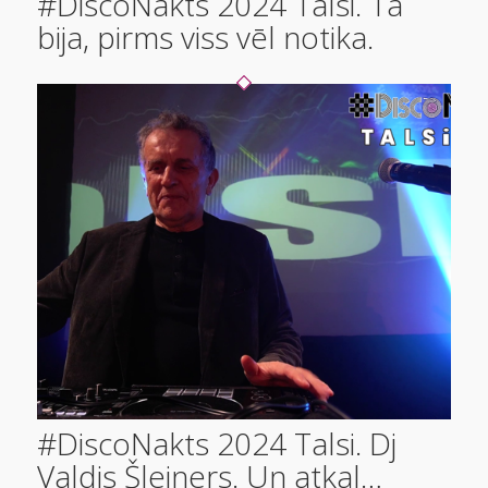
#DiscoNakts 2024 Talsi. Tā
bija, pirms viss vēl notika.
#DiscoNakts 2024 Talsi. Dj
Valdis Šleiners. Un atkal…