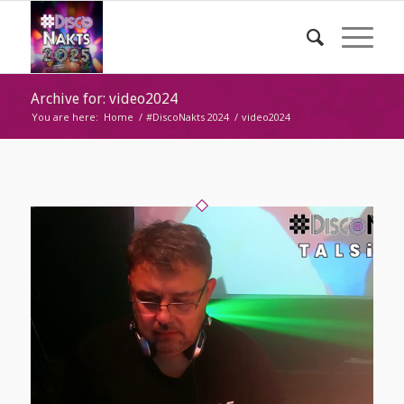
Archive for: video2024
You are here:
Home
/
#DiscoNakts 2024
/
video2024