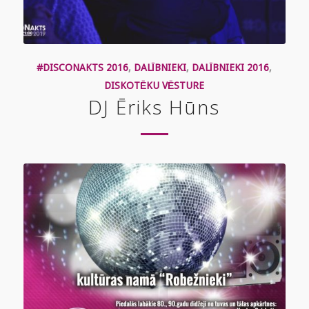
#DISCONAKTS 2016
,
DALĪBNIEKI
,
DALĪBNIEKI 2016
,
DISKOTĒKU VĒSTURE
DJ Ēriks Hūns