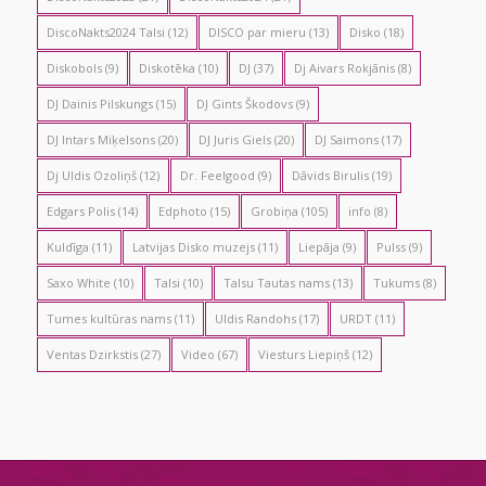
DiscoNakts2024 Talsi
(12)
DISCO par mieru
(13)
Disko
(18)
Diskobols
(9)
Diskotēka
(10)
DJ
(37)
Dj Aivars Rokjānis
(8)
DJ Dainis Pilskungs
(15)
DJ Gints Škodovs
(9)
DJ Intars Miķelsons
(20)
DJ Juris Giels
(20)
DJ Saimons
(17)
Dj Uldis Ozoliņš
(12)
Dr. Feelgood
(9)
Dāvids Birulis
(19)
Edgars Polis
(14)
Edphoto
(15)
Grobiņa
(105)
info
(8)
Kuldīga
(11)
Latvijas Disko muzejs
(11)
Liepāja
(9)
Pulss
(9)
Saxo White
(10)
Talsi
(10)
Talsu Tautas nams
(13)
Tukums
(8)
Tumes kultūras nams
(11)
Uldis Randohs
(17)
URDT
(11)
Ventas Dzirkstis
(27)
Video
(67)
Viesturs Liepiņš
(12)