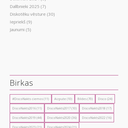
Dalībnieki 2025
(7)
Diskotēku vēsture
(30)
Iepriekš
(9)
Jaunumi
(5)
Birkas
#DiscoNakts ciemos
(11)
Aizpute
(10)
Bildes
(70)
Disco
(24)
DiscoNakts2016
(11)
DiscoNakts2017
(10)
DiscoNakts2018
(17)
DiscoNakts2019
(44)
DiscoNakts2020
(36)
DiscoNakts2022
(16)
DiscoNakts2023
(21)
DiscoNakts2024
(21)