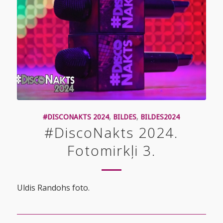
#DISCONAKTS 2024
,
BILDES
,
BILDES2024
#DiscoNakts 2024.
Fotomirkļi 3.
Uldis Randohs foto.