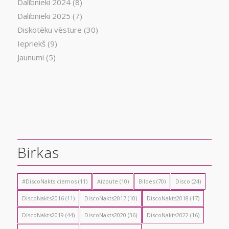
Dalībnieki 2024
(8)
Dalībnieki 2025
(7)
Diskotēku vēsture
(30)
Iepriekš
(9)
Jaunumi
(5)
Birkas
#DiscoNakts ciemos
(11)
Aizpute
(10)
Bildes
(70)
Disco
(24)
DiscoNakts2016
(11)
DiscoNakts2017
(10)
DiscoNakts2018
(17)
DiscoNakts2019
(44)
DiscoNakts2020
(36)
DiscoNakts2022
(16)