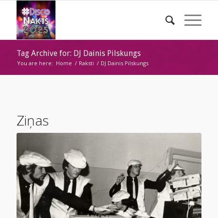
Tag Archive for: DJ Dainis Pilskungs
You are here:
Home
/
Raksti
/
DJ Dainis Pilskungs
Ziņas