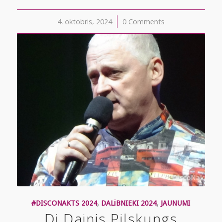
4. oktobris, 2024
/
0 Comments
#DISCONAKTS 2024
,
DALĪBNIEKI 2024
,
JAUNUMI
Dj Dainis Pilskungs