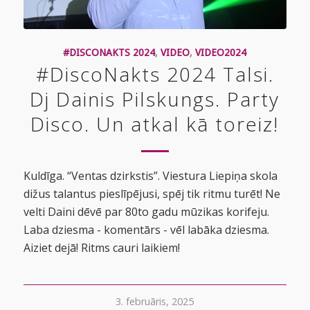
#DISCONAKTS 2024
,
VIDEO
,
VIDEO2024
#DiscoNakts 2024 Talsi.
Dj Dainis Pilskungs. Party
Disco. Un atkal kā toreiz!
Kuldīga. “Ventas dzirkstis”. Viestura Liepiņa skola
dižus talantus pieslīpējusi, spēj tik ritmu turēt! Ne
velti Daini dēvē par 80to gadu mūzikas korifeju.
Laba dziesma - komentārs - vēl labāka dziesma.
Aiziet dejā! Ritms cauri laikiem!
3. februāris, 2025