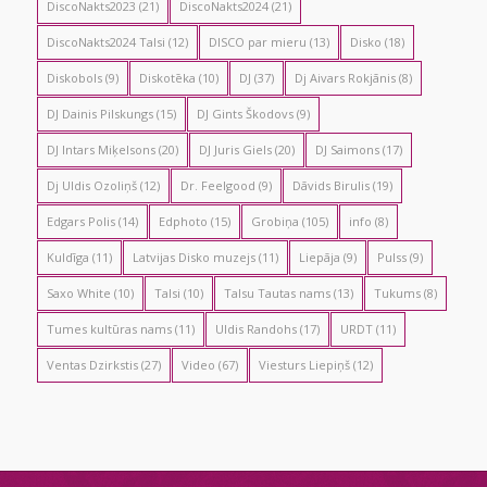
DiscoNakts2023
(21)
DiscoNakts2024
(21)
DiscoNakts2024 Talsi
(12)
DISCO par mieru
(13)
Disko
(18)
Diskobols
(9)
Diskotēka
(10)
DJ
(37)
Dj Aivars Rokjānis
(8)
DJ Dainis Pilskungs
(15)
DJ Gints Škodovs
(9)
DJ Intars Miķelsons
(20)
DJ Juris Giels
(20)
DJ Saimons
(17)
Dj Uldis Ozoliņš
(12)
Dr. Feelgood
(9)
Dāvids Birulis
(19)
Edgars Polis
(14)
Edphoto
(15)
Grobiņa
(105)
info
(8)
Kuldīga
(11)
Latvijas Disko muzejs
(11)
Liepāja
(9)
Pulss
(9)
Saxo White
(10)
Talsi
(10)
Talsu Tautas nams
(13)
Tukums
(8)
Tumes kultūras nams
(11)
Uldis Randohs
(17)
URDT
(11)
Ventas Dzirkstis
(27)
Video
(67)
Viesturs Liepiņš
(12)