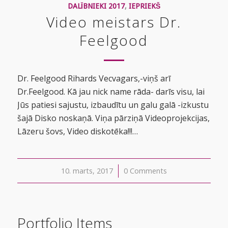
DALĪBNIEKI 2017
,
IEPRIEKŠ
Video meistars Dr.
Feelgood
Dr. Feelgood Rihards Vecvagars,-viņš arī
Dr.Feelgood. Kā jau nick name rāda- darīs visu, lai
Jūs patiesi sajustu, izbaudītu un galu galā -izkustu
šajā Disko noskaņā. Viņa pārziņā Videoprojekcijas,
Lāzeru šovs, Video diskotēka!!!…
10. marts, 2017
/
0 Comments
Portfolio Items