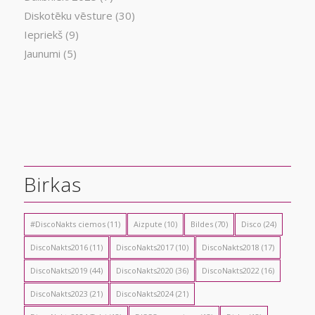
Diskotēku vēsture
(30)
Iepriekš
(9)
Jaunumi
(5)
Birkas
#DiscoNakts ciemos
(11)
Aizpute
(10)
Bildes
(70)
Disco
(24)
DiscoNakts2016
(11)
DiscoNakts2017
(10)
DiscoNakts2018
(17)
DiscoNakts2019
(44)
DiscoNakts2020
(36)
DiscoNakts2022
(16)
DiscoNakts2023
(21)
DiscoNakts2024
(21)