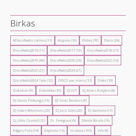
Birkas
#DiscoNakts ciemos
(11)
Aizpute
(10)
Bildes
(70)
Disco
(24)
DiscoNakts2016
(11)
DiscoNakts2017
(10)
DiscoNakts2018
(17)
DiscoNakts2019
(44)
DiscoNakts2020
(36)
DiscoNakts2022
(16)
DiscoNakts2023
(21)
DiscoNakts2024
(21)
DiscoNakts2024 Talsi
(12)
DISCO par mieru
(13)
Disko
(18)
Diskobols
(9)
Diskotēka
(10)
DJ
(37)
Dj Aivars Rokjānis
(8)
DJ Dainis Pilskungs
(15)
DJ Gints Škodovs
(9)
DJ Intars Miķelsons
(20)
DJ Juris Giels
(20)
DJ Saimons
(17)
Dj Uldis Ozoliņš
(12)
Dr. Feelgood
(9)
Dāvids Birulis
(19)
Edgars Polis
(14)
Edphoto
(15)
Grobiņa
(105)
info
(8)