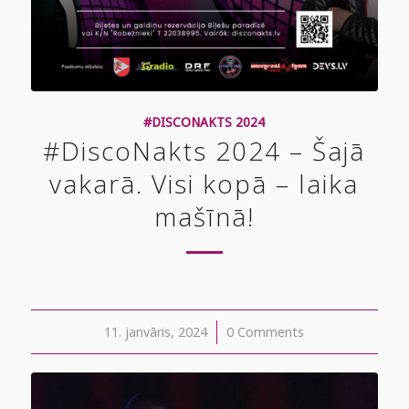
#DISCONAKTS 2024
#DiscoNakts 2024 – Šajā
vakarā. Visi kopā – laika
mašīnā!
11. janvāris, 2024
/
0 Comments