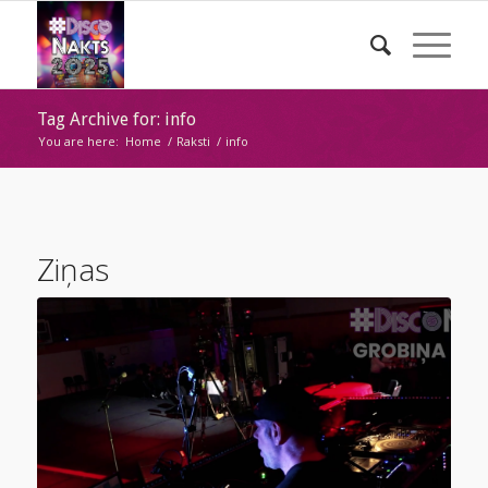
Tag Archive for: info
You are here:
Home
/
Raksti
/
info
Ziņas