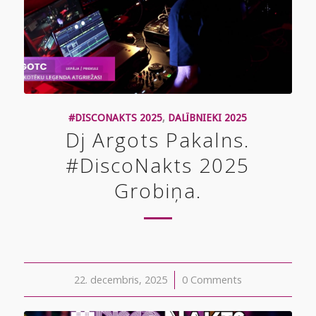
#DISCONAKTS 2025
,
DALĪBNIEKI 2025
Dj Argots Pakalns.
#DiscoNakts 2025
Grobiņa.
22. decembris, 2025
/
0 Comments