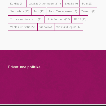
Kuldīga
(11)
Latvijas Disko muzejs
(11)
Liepāja
(9)
Pulss
(9)
Saxo White
(10)
Talsi
(10)
Talsu Tautas nams
(13)
Tukums
(8)
Tumes kultūras nams
(11)
Uldis Randohs
(17)
URDT
(11)
Ventas Dzirkstis
(27)
Video
(67)
Viesturs Liepiņš
(12)
Privātuma politika