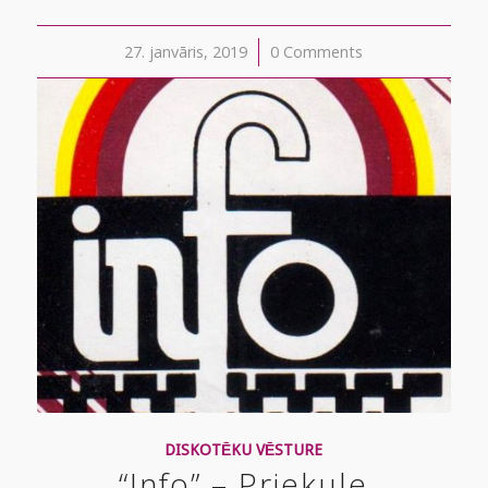
27. janvāris, 2019
/
0 Comments
DISKOTĒKU VĒSTURE
“Info” – Priekule