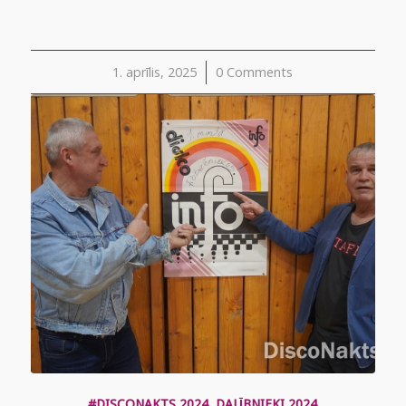
1. aprīlis, 2025
/
0 Comments
#DISCONAKTS 2024
,
DALĪBNIEKI 2024