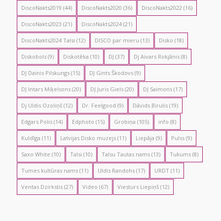
DiscoNakts2019
(44)
DiscoNakts2020
(36)
DiscoNakts2022
(16)
DiscoNakts2023
(21)
DiscoNakts2024
(21)
DiscoNakts2024 Talsi
(12)
DISCO par mieru
(13)
Disko
(18)
Diskobols
(9)
Diskotēka
(10)
DJ
(37)
Dj Aivars Rokjānis
(8)
DJ Dainis Pilskungs
(15)
DJ Gints Škodovs
(9)
DJ Intars Miķelsons
(20)
DJ Juris Giels
(20)
DJ Saimons
(17)
Dj Uldis Ozoliņš
(12)
Dr. Feelgood
(9)
Dāvids Birulis
(19)
Edgars Polis
(14)
Edphoto
(15)
Grobiņa
(105)
info
(8)
Kuldīga
(11)
Latvijas Disko muzejs
(11)
Liepāja
(9)
Pulss
(9)
Saxo White
(10)
Talsi
(10)
Talsu Tautas nams
(13)
Tukums
(8)
Tumes kultūras nams
(11)
Uldis Randohs
(17)
URDT
(11)
Ventas Dzirkstis
(27)
Video
(67)
Viesturs Liepiņš
(12)