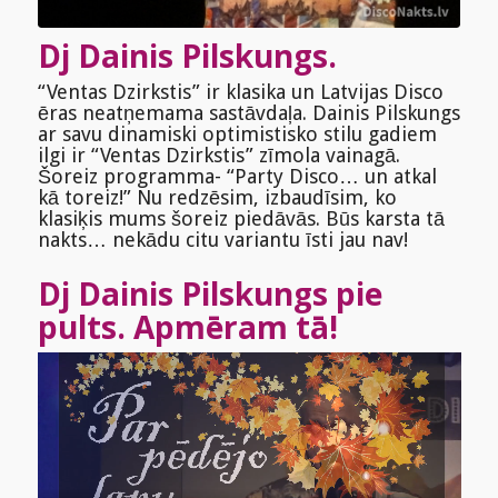
Dj Dainis Pilskungs.
“Ventas Dzirkstis” ir klasika un Latvijas Disco
ēras neatņemama sastāvdaļa. Dainis Pilskungs
ar savu dinamiski optimistisko stilu gadiem
ilgi ir “Ventas Dzirkstis” zīmola vainagā.
Šoreiz programma- “Party Disco… un atkal
kā toreiz!” Nu redzēsim, izbaudīsim, ko
klasiķis mums šoreiz piedāvās. Būs karsta tā
nakts… nekādu citu variantu īsti jau nav!
Dj Dainis Pilskungs pie
pults. Apmēram tā!