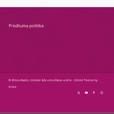
Privātuma politika
© #DiscoNakts, Izstrāde && uzturēšana
urdt.lv
-
Enfold Theme by
Kriesi