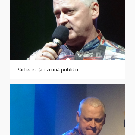
Pārliecinoši uzrunā publiku.