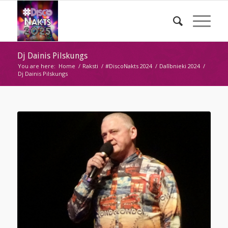
Dj Dainis Pilskungs
You are here:
Home
/
Raksti
/
#DiscoNakts 2024
/
Dalībnieki 2024
/
Dj Dainis Pilskungs