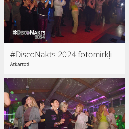
#DiscoNakts 2024 fotomirkļi
Atkārtot!