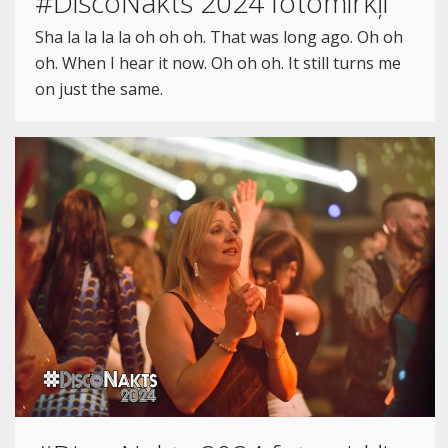
#DiscoNakts 2024 fotomirkļi
Sha la la la la oh oh oh. That was long ago. Oh oh
oh. When I hear it now. Oh oh oh. It still turns me
on just the same.