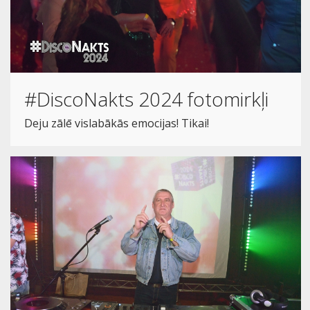
#DiscoNakts 2024 fotomirkļi
Deju zālē vislabākās emocijas! Tikai!