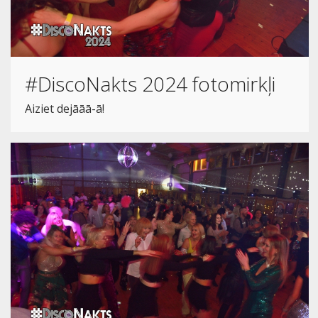
#DiscoNakts 2024 fotomirkļi
Aiziet dejāāā-ā!