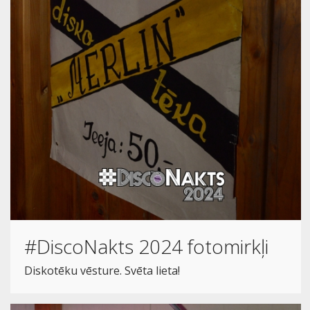
#DiscoNakts 2024 fotomirkļi
Diskotēku vēsture. Svēta lieta!