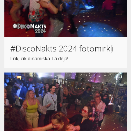
#DiscoNakts 2024 fotomirkļi
Lūk, cik dinamiska Tā deja!