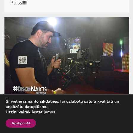
Pulss!!!!!
Šī vietne izmanto sīkdatnes, lai uzlabotu satura kvalitāti un
analizētu datuplūsmu.
#DiscoNakts 2024 fotomirkļi
Uzzini vairāk
iestatījumos
.
Būs hronika, būs iespaidi! Dāvis Simanovičs pie
Apstiprināt
"Virpas"