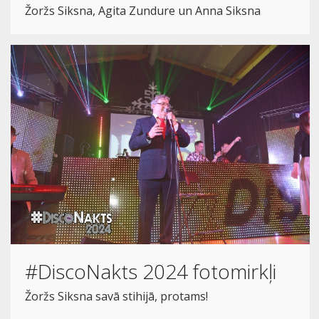
Žoržs Siksna, Agita Zundure un Anna Siksna
#DiscoNakts 2024 fotomirkļi
Žoržs Siksna savā stihijā, protams!