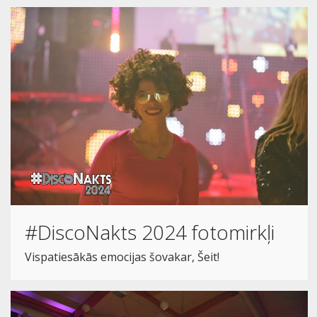
#DiscoNakts 2024 fotomirkļi
Vispatiesākās emocijas šovakar, Šeit!