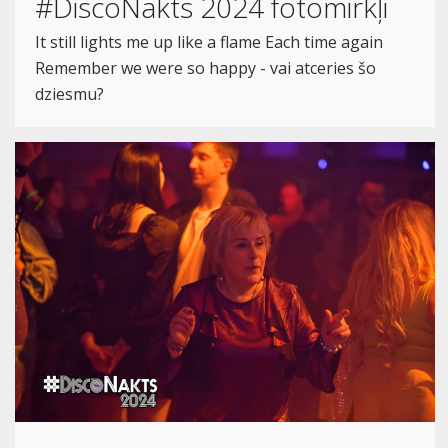
#DiscoNakts 2024 fotomirkļi
It still lights me up like a flame Each time again
Remember we were so happy - vai atceries šo
dziesmu?