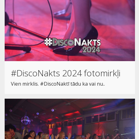
#DiscoNakts 2024 fotomirkļi
Vien mirklis. #DiscoNaktī tādu ka vai nu..