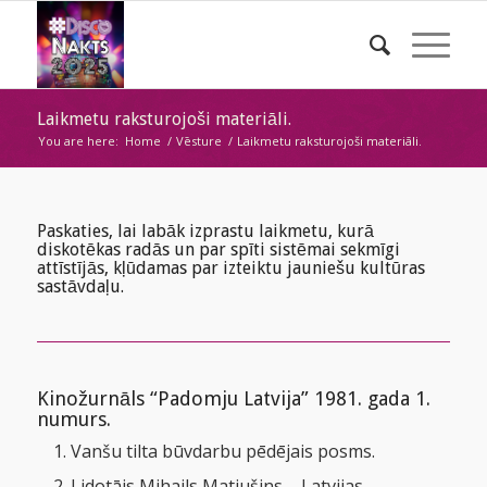
Laikmetu raksturojoši materiāli.
You are here:
Home
/
Vēsture
/
Laikmetu raksturojoši materiāli.
Paskaties, lai labāk izprastu laikmetu, kurā
diskotēkas radās un par spīti sistēmai sekmīgi
attīstījās, kļūdamas par izteiktu jauniešu kultūras
sastāvdaļu.
Kinožurnāls “Padomju Latvija” 1981. gada 1.
numurs.
Vanšu tilta būvdarbu pēdējais posms.
Lidotājs Mihails Matjušins – Latvijas