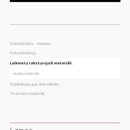
Diskotehnika – Vēsture
Dokumentācija
Laikmetu raksturojoši materiāli.
Audiomateriāli
Publikācijas par diskotēkām.
TV un kino materiāli.