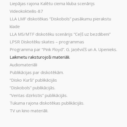
Liepājas rajona Kalētu ciema kluba scenārijs
Videokokteilis-87
LLA LMF diskotēkas “Diskobols” pasākumu pierakstu
klade
LLA MS/MTF diskotēku scenārijs “Ceļš uz bezdibeni”
LPSR Diskotēku skates – programmas
Programma par “Pink Floyd”. G. Jaņēvičš un A. Upenieks.
Laikmetu raksturojoši materiāli.
Audiomateriāli
Publikācijas par diskotēkām.
“Disko Kurši” publikācijās
“Diskobols” publikācijās.
“Ventas dzirkstis” publikācijās.
Tukuma rajona diskotēkas publikācijās.
TV un kino materiāli.