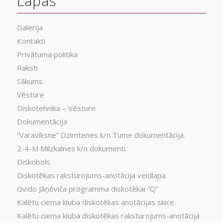
Lapas
Galerija
Kontakti
Privātuma politika
Raksti
Sākums
Vēsture
Diskotehnika – Vēsture
Dokumentācija
“Varavīksne” Dzimtenes k/n Tume dokumentācija.
2-4-M Milzkalnes k/n dokumenti.
Diskobols
Diskotēkas raksturojums-anotācija veidlapa
Gvido Jāņēviča programma diskotēkai “Q”
Kalētu ciema kluba diskotēkas anotācijas skice.
Kalētu ciema kluba diskotēkas raksturojums-anotācija