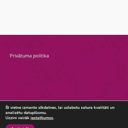
Privātuma politika
Šī vietne izmanto sīkdatnes, lai uzlabotu satura kvalitāti un
analizētu datuplūsmu.
© #DiscoNakts, Izstrāde && uzturēšana
urdt.lv
-
Enfold Theme by
Uzzini vairāk
iestatījumos
.
Kriesi