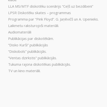
LLA MS/MTF diskotēku scenārijs “Ceļš uz bezdibeni”
LPSR Diskotēku skates – programmas
Programma par “Pink Floyd”. G. Jaņēvičš un A. Upenieks.
Laikmetu raksturojoši materiāli.
Audiomateriāli
Publikācijas par diskotēkām.
“Disko Kurši” publikācijās
“Diskobols” publikācijās.
“Ventas dzirkstis” publikācijās.
Tukuma rajona diskotēkas publikācijās.
TV un kino materiāli.