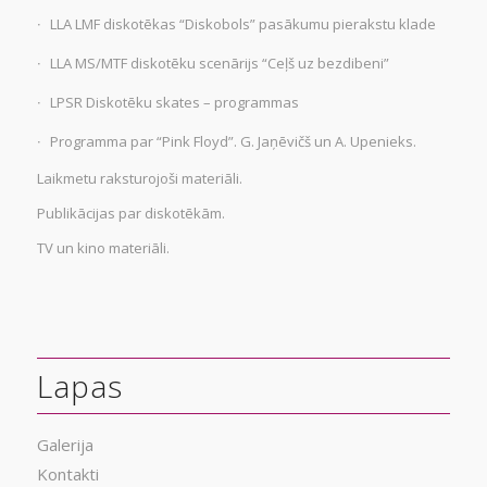
LLA LMF diskotēkas “Diskobols” pasākumu pierakstu klade
LLA MS/MTF diskotēku scenārijs “Ceļš uz bezdibeni”
LPSR Diskotēku skates – programmas
Programma par “Pink Floyd”. G. Jaņēvičš un A. Upenieks.
Laikmetu raksturojoši materiāli.
Publikācijas par diskotēkām.
TV un kino materiāli.
Lapas
Galerija
Kontakti