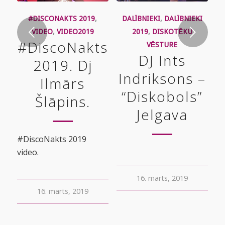
#DISCONAKTS 2019
,
DALĪBNIEKI
,
DALĪBNIEKI
Next
VIDEO
,
VIDEO2019
2019
,
DISKOTĒKU
#DiscoNakts
VĒSTURE
DJ Ints
2019. Dj
Indriksons –
Ilmārs
“Diskobols”
Šlāpins.
Jelgava
#DiscoNakts 2019
video.
16. marts, 2019
16. marts, 2019