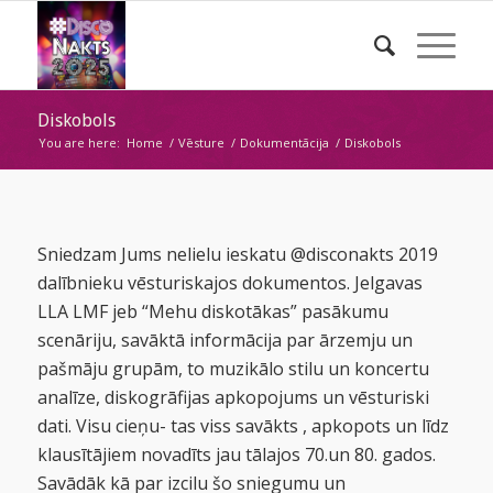
Diskobols
You are here:
Home
/
Vēsture
/
Dokumentācija
/
Diskobols
Sniedzam Jums nelielu ieskatu @disconakts 2019
dalībnieku vēsturiskajos dokumentos. Jelgavas
LLA LMF jeb “Mehu diskotākas” pasākumu
scenāriju, savāktā informācija par ārzemju un
pašmāju grupām, to muzikālo stilu un koncertu
analīze, diskogrāfijas apkopojums un vēsturiski
dati. Visu cieņu- tas viss savākts , apkopots un līdz
klausītājiem novadīts jau tālajos 70.un 80. gados.
Savādāk kā par izcilu šo sniegumu un