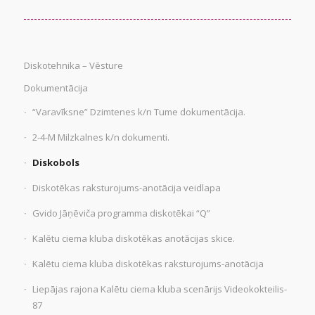
Diskotehnika – Vēsture
Dokumentācija
“Varavīksne” Dzimtenes k/n Tume dokumentācija.
2-4-M Milzkalnes k/n dokumenti.
Diskobols
Diskotēkas raksturojums-anotācija veidlapa
Gvido Jāņēviča programma diskotēkai “Q”
Kalētu ciema kluba diskotēkas anotācijas skice.
Kalētu ciema kluba diskotēkas raksturojums-anotācija
Liepājas rajona Kalētu ciema kluba scenārijs Videokokteilis-
87