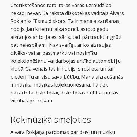
uzdrīkstēšanos totalitārās varas uzraudzībā
nekādi nevar. Kā raksta diskotēkas vadītājs Aivars
Rokjānis- “Esmu diskors. Tā ir mana aizaušanās,
hobijs. Jau krietnu laika sprīdi, astoto gadu,
aizraujos ar to. Ja esi sācis, tad. pārtraukt ir grūti,
pat neiespējami. Nav svarīgi, ar ko aizraujas
cilvēks- vai ar pastmarku vai nozīmīšu
kolekcionēšanu vai darbojas antīko automobī|u
klubā. Galvenais tas ir hobijs, sirdslieta un tai
piederi Tu ar visu savu būtību. Mana aizraušanās
ir mūzika, mūzikas kolekcionēšana. Tā tiek
pakārtota diskotēkai, diskotēkas būtībai un tās
virzības procesam.
Rokmūzikā smeļoties
Aivara Rokjāņa pārdomas par dzīvi un mūziku