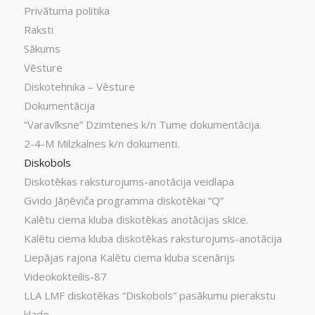
Privātuma politika
Raksti
Sākums
Vēsture
Diskotehnika – Vēsture
Dokumentācija
“Varavīksne” Dzimtenes k/n Tume dokumentācija.
2-4-M Milzkalnes k/n dokumenti.
Diskobols
Diskotēkas raksturojums-anotācija veidlapa
Gvido Jāņēviča programma diskotēkai “Q”
Kalētu ciema kluba diskotēkas anotācijas skice.
Kalētu ciema kluba diskotēkas raksturojums-anotācija
Liepājas rajona Kalētu ciema kluba scenārijs
Videokokteilis-87
LLA LMF diskotēkas “Diskobols” pasākumu pierakstu
klade