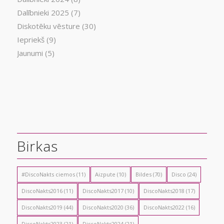
Dalībnieki 2025
(7)
Diskotēku vēsture
(30)
Iepriekš
(9)
Jaunumi
(5)
Birkas
#DiscoNakts ciemos
(11)
Aizpute
(10)
Bildes
(70)
Disco
(24)
DiscoNakts2016
(11)
DiscoNakts2017
(10)
DiscoNakts2018
(17)
DiscoNakts2019
(44)
DiscoNakts2020
(36)
DiscoNakts2022
(16)
DiscoNakts2023
(21)
DiscoNakts2024
(21)