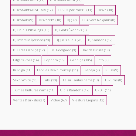
DiscoNakts2024 Talsi
(12)
DISCO par mieru
(13)
Disko
(18)
Diskobols
(9)
Diskotēka
(10)
DJ
(37)
Dj Aivars Rokjānis
(8)
DJ Dainis Pilskungs
(15)
DJ Gints Škodovs
(9)
DJ Intars Miķelsons
(20)
DJ Juris Giels
(20)
DJ Saimons
(17)
Dj Uldis Ozoliņš
(12)
Dr. Feelgood
(9)
Dāvids Birulis
(19)
Edgars Polis
(14)
Edphoto
(15)
Grobiņa
(105)
info
(8)
Kuldīga
(11)
Latvijas Disko muzejs
(11)
Liepāja
(9)
Pulss
(9)
Saxo White
(10)
Talsi
(10)
Talsu Tautas nams
(13)
Tukums
(8)
Tumes kultūras nams
(11)
Uldis Randohs
(17)
URDT
(11)
Ventas Dzirkstis
(27)
Video
(67)
Viesturs Liepiņš
(12)