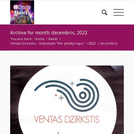
Archive for month: decembris, 2022
You are here:
Home
/
Raksti
/
Ventas Dzirkstis – Diskoballe “Par pēdējo lapu”
/
2022
/
decembris