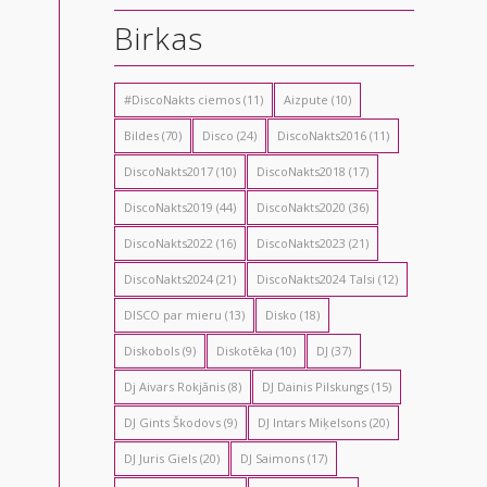
Birkas
#DiscoNakts ciemos
(11)
Aizpute
(10)
Bildes
(70)
Disco
(24)
DiscoNakts2016
(11)
DiscoNakts2017
(10)
DiscoNakts2018
(17)
DiscoNakts2019
(44)
DiscoNakts2020
(36)
DiscoNakts2022
(16)
DiscoNakts2023
(21)
DiscoNakts2024
(21)
DiscoNakts2024 Talsi
(12)
DISCO par mieru
(13)
Disko
(18)
Diskobols
(9)
Diskotēka
(10)
DJ
(37)
Dj Aivars Rokjānis
(8)
DJ Dainis Pilskungs
(15)
DJ Gints Škodovs
(9)
DJ Intars Miķelsons
(20)
DJ Juris Giels
(20)
DJ Saimons
(17)