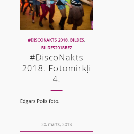
#DISCONAKTS 2018
,
BILDES
,
BILDES2018BEZ
#DiscoNakts
2018. Fotomirkļi
4.
Edgars Polis foto.
20. marts, 2018