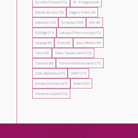
Dj Uldis Ozoliņš
(12)
Dr. Feelgood
(9)
Dāvids Birulis
(19)
Edgars Polis
(14)
Edphoto
(15)
Grobiņa
(105)
info
(8)
Kuldīga
(11)
Latvijas Disko muzejs
(11)
Liepāja
(9)
Pulss
(9)
Saxo White
(10)
Talsi
(10)
Talsu Tautas nams
(13)
Tukums
(8)
Tumes kultūras nams
(11)
Uldis Randohs
(17)
URDT
(11)
Ventas Dzirkstis
(27)
Video
(67)
Viesturs Liepiņš
(12)