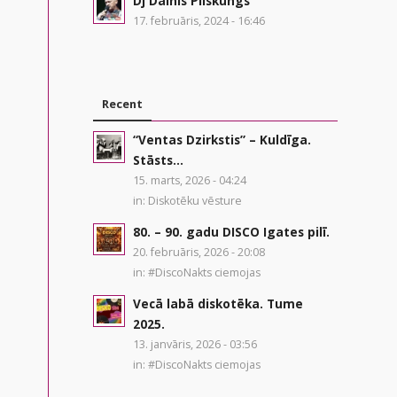
Dj Dainis Pilskungs
17. februāris, 2024 - 16:46
Recent
“Ventas Dzirkstis” – Kuldīga.
Stāsts...
15. marts, 2026 - 04:24
in:
Diskotēku vēsture
80. – 90. gadu DISCO Igates pilī.
20. februāris, 2026 - 20:08
in:
#DiscoNakts ciemojas
Vecā labā diskotēka. Tume
2025.
13. janvāris, 2026 - 03:56
in:
#DiscoNakts ciemojas