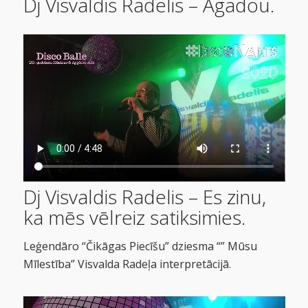
Dj Visvaldis Radelis – Agadou.
Dj Visvaldis Radelis – Es zinu,
ka mēs vēlreiz satiksimies.
Leģendāro “Čikāgas Piecīšu” dziesma “” Mūsu
Mīlestība” Visvalda Radeļa interpretācijā.