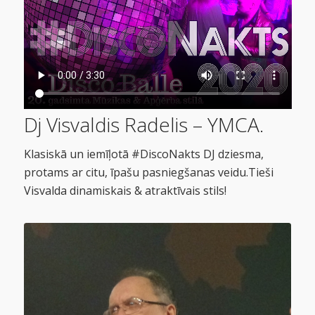
Dj Visvaldis Radelis – YMCA.
Klasiskā un iemīļotā #DiscoNakts DJ dziesma,
protams ar citu, īpašu pasniegšanas veidu.Tieši
Visvalda dinamiskais & atraktīvais stils!