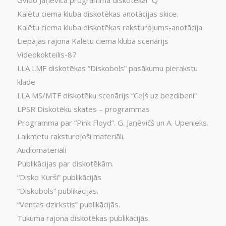
Gvido Jāņēviča programma diskotēkai “Q”
Kalētu ciema kluba diskotēkas anotācijas skice.
Kalētu ciema kluba diskotēkas raksturojums-anotācija
Liepājas rajona Kalētu ciema kluba scenārijs
Videokokteilis-87
LLA LMF diskotēkas “Diskobols” pasākumu pierakstu
klade
LLA MS/MTF diskotēku scenārijs “Ceļš uz bezdibeni”
LPSR Diskotēku skates – programmas
Programma par “Pink Floyd”. G. Jaņēvičš un A. Upenieks.
Laikmetu raksturojoši materiāli.
Audiomateriāli
Publikācijas par diskotēkām.
“Disko Kurši” publikācijās
“Diskobols” publikācijās.
“Ventas dzirkstis” publikācijās.
Tukuma rajona diskotēkas publikācijās.