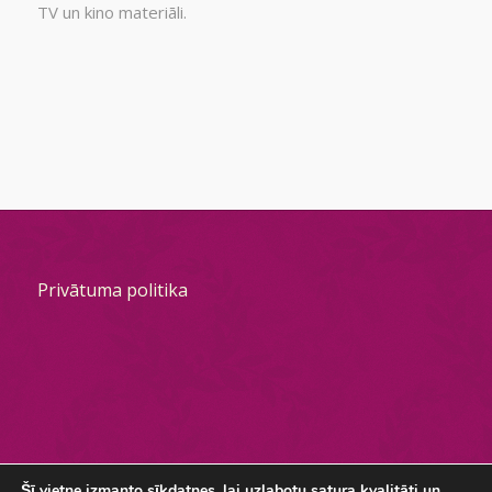
TV un kino materiāli.
Privātuma politika
Šī vietne izmanto sīkdatnes, lai uzlabotu satura kvalitāti un