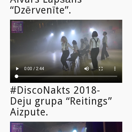
“Dzērvenīte”.
#DiscoNakts 2018-
Deju grupa “Reitings”
Aizpute.