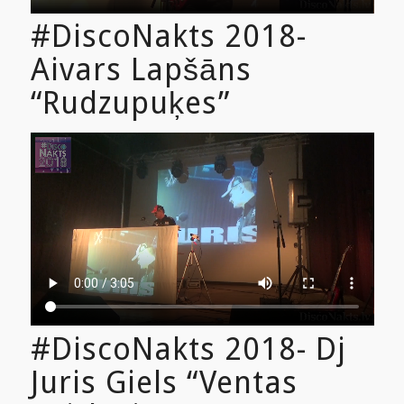
#DiscoNakts 2018-
Aivars Lapšāns
“Rudzupuķes”
#DiscoNakts 2018- Dj
Juris Giels “Ventas