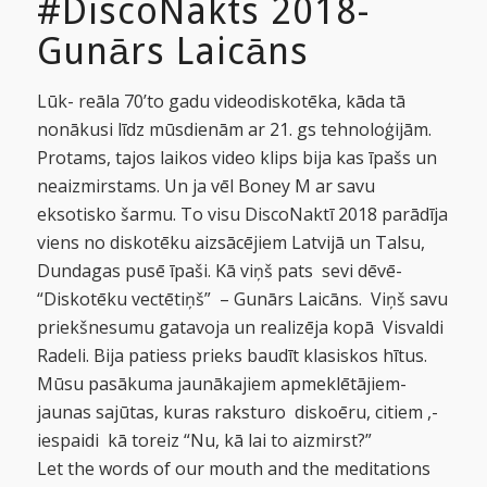
#DiscoNakts 2018-
Gunārs Laicāns
Lūk- reāla 70’to gadu videodiskotēka, kāda tā
nonākusi līdz mūsdienām ar 21. gs tehnoloģijām.
Protams, tajos laikos video klips bija kas īpašs un
neaizmirstams. Un ja vēl Boney M ar savu
eksotisko šarmu. To visu DiscoNaktī 2018 parādīja
viens no diskotēku aizsācējiem Latvijā un Talsu,
Dundagas pusē īpaši. Kā viņš pats sevi dēvē-
“Diskotēku vectētiņš” – Gunārs Laicāns. Viņš savu
priekšnesumu gatavoja un realizēja kopā Visvaldi
Radeli. Bija patiess prieks baudīt klasiskos hītus.
Mūsu pasākuma jaunākajiem apmeklētājiem-
jaunas sajūtas, kuras raksturo diskoēru, citiem ,-
iespaidi kā toreiz “Nu, kā lai to aizmirst?”
Let the words of our mouth and the meditations