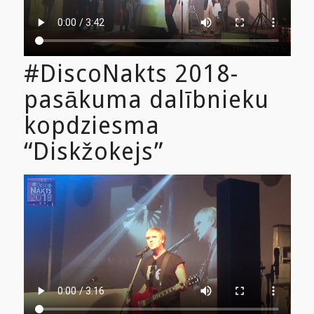
#DiscoNakts 2018-
pasākuma dalībnieku
kopdziesma
“Diskžokejs”