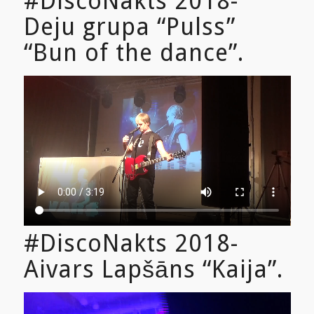
#DiscoNakts 2018-
Deju grupa “Pulss”
“Bun of the dance”.
#DiscoNakts 2018-
Aivars Lapšāns “Kaija”.