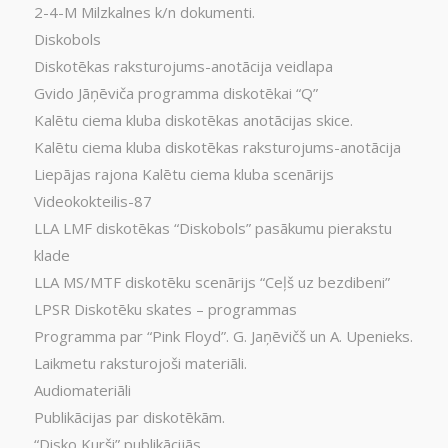
2-4-M Milzkalnes k/n dokumenti.
Diskobols
Diskotēkas raksturojums-anotācija veidlapa
Gvido Jāņēviča programma diskotēkai “Q”
Kalētu ciema kluba diskotēkas anotācijas skice.
Kalētu ciema kluba diskotēkas raksturojums-anotācija
Liepājas rajona Kalētu ciema kluba scenārijs
Videokokteilis-87
LLA LMF diskotēkas “Diskobols” pasākumu pierakstu
klade
LLA MS/MTF diskotēku scenārijs “Ceļš uz bezdibeni”
LPSR Diskotēku skates – programmas
Programma par “Pink Floyd”. G. Jaņēvičš un A. Upenieks.
Laikmetu raksturojoši materiāli.
Audiomateriāli
Publikācijas par diskotēkām.
“Disko Kurši” publikācijās