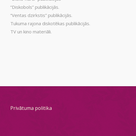
“Diskobols” publikācijās.
“Ventas dzirkstis” publikācijās.
Tukuma rajona diskotēkas publikācijās.
TV un kino materiāli.
Privātuma politika