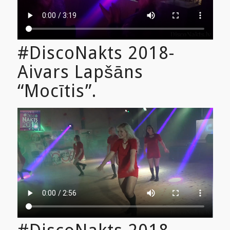
#DiscoNakts 2018-
Aivars Lapšāns
“Mocītis”.