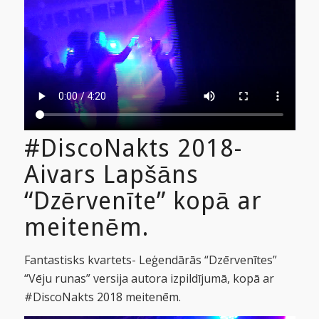
#DiscoNakts 2018-
Aivars Lapšāns
“Dzērvenīte” kopā ar
meitenēm.
Fantastisks kvartets- Leģendārās “Dzērvenītes”
“Vēju runas” versija autora izpildījumā, kopā ar
#DiscoNakts 2018 meitenēm.