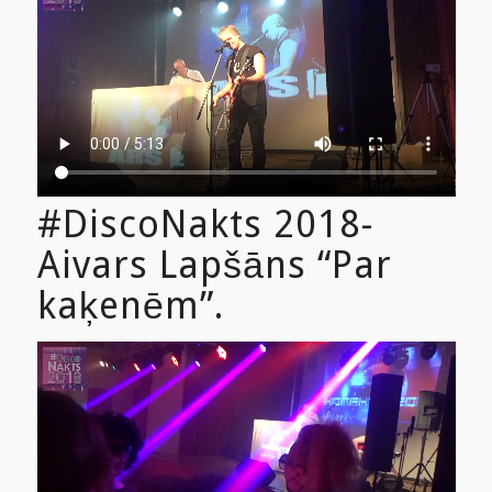
#DiscoNakts 2018-
Aivars Lapšāns “Par
kaķenēm”.