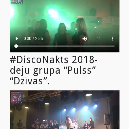
#DiscoNakts 2018-
deju grupa “Pulss”
“Dzīvas”.