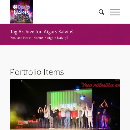
Tag Archive for: Aigars Kalviņš
You are here:
Home
/
Aigars Kalviņš
Portfolio Items