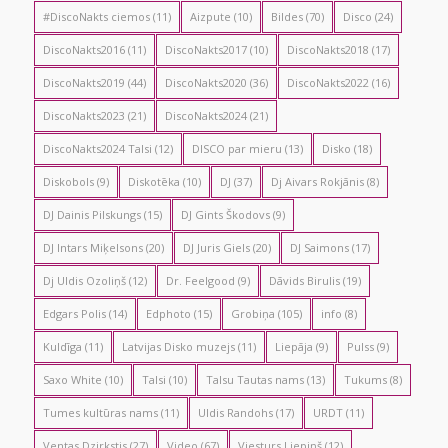
#DiscoNakts ciemos
(11)
Aizpute
(10)
Bildes
(70)
Disco
(24)
DiscoNakts2016
(11)
DiscoNakts2017
(10)
DiscoNakts2018
(17)
DiscoNakts2019
(44)
DiscoNakts2020
(36)
DiscoNakts2022
(16)
DiscoNakts2023
(21)
DiscoNakts2024
(21)
DiscoNakts2024 Talsi
(12)
DISCO par mieru
(13)
Disko
(18)
Diskobols
(9)
Diskotēka
(10)
DJ
(37)
Dj Aivars Rokjānis
(8)
DJ Dainis Pilskungs
(15)
DJ Gints Škodovs
(9)
DJ Intars Miķelsons
(20)
DJ Juris Giels
(20)
DJ Saimons
(17)
Dj Uldis Ozoliņš
(12)
Dr. Feelgood
(9)
Dāvids Birulis
(19)
Edgars Polis
(14)
Edphoto
(15)
Grobiņa
(105)
info
(8)
Kuldīga
(11)
Latvijas Disko muzejs
(11)
Liepāja
(9)
Pulss
(9)
Saxo White
(10)
Talsi
(10)
Talsu Tautas nams
(13)
Tukums
(8)
Tumes kultūras nams
(11)
Uldis Randohs
(17)
URDT
(11)
Ventas Dzirkstis
(27)
Video
(67)
Viesturs Liepiņš
(12)