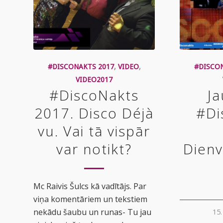
#DISCONAKTS 2017
,
VIDEO
,
#DISCO
VIDEO2017
#DiscoNakts
J
2017. Disco Déjà
#Di
vu. Vai tā vispār
var notikt?
Dien
Mc Raivis Šulcs kā vadītājs. Par
viņa komentāriem un tekstiem
nekādu šaubu un runas- Tu jau
15.