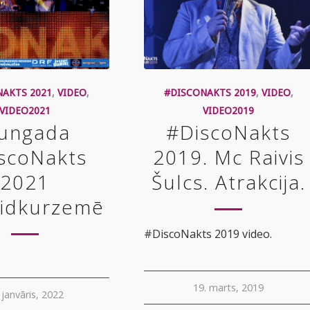
NAKTS 2021
,
VIDEO
,
#DISCONAKTS 2019
,
VIDEO
,
VIDEO2021
VIDEO2019
aungada
#DiscoNakts
scoNakts
2019. Mc Raivis
2021
Šulcs. Atrakcija.
vidkurzemē
#DiscoNakts 2019 video.
19. marts, 2019
 janvāris, 2022