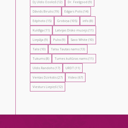
Dj Uldis Ozoliņš
(12)
Dr. Feelgood
(9)
Dāvids Birulis
(19)
Edgars Polis
(14)
Edphoto
(15)
Grobiņa
(105)
info
(8)
Kuldīga
(11)
Latvijas Disko muzejs
(11)
Liepāja
(9)
Pulss
(9)
Saxo White
(10)
Talsi
(10)
Talsu Tautas nams
(13)
Tukums
(8)
Tumes kultūras nams
(11)
Uldis Randohs
(17)
URDT
(11)
Ventas Dzirkstis
(27)
Video
(67)
Viesturs Liepiņš
(12)