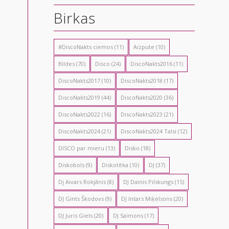
Birkas
#DiscoNakts ciemos
(11)
Aizpute
(10)
Bildes
(70)
Disco
(24)
DiscoNakts2016
(11)
DiscoNakts2017
(10)
DiscoNakts2018
(17)
DiscoNakts2019
(44)
DiscoNakts2020
(36)
DiscoNakts2022
(16)
DiscoNakts2023
(21)
DiscoNakts2024
(21)
DiscoNakts2024 Talsi
(12)
DISCO par mieru
(13)
Disko
(18)
Diskobols
(9)
Diskotēka
(10)
DJ
(37)
Dj Aivars Rokjānis
(8)
DJ Dainis Pilskungs
(15)
DJ Gints Škodovs
(9)
DJ Intars Miķelsons
(20)
DJ Juris Giels
(20)
DJ Saimons
(17)