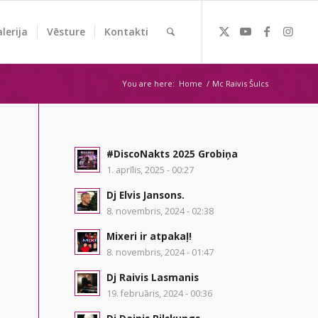
lerija
Vēsture
Kontakti
You are here:
Home
/
Mc Raivis Šulcs
#DiscoNakts 2025 Grobiņa
1. aprīlis, 2025 - 00:27
Dj Elvis Jansons.
8. novembris, 2024 - 02:38
Mixeri ir atpakaļ!
8. novembris, 2024 - 01:47
Dj Raivis Lasmanis
19. februāris, 2024 - 00:36