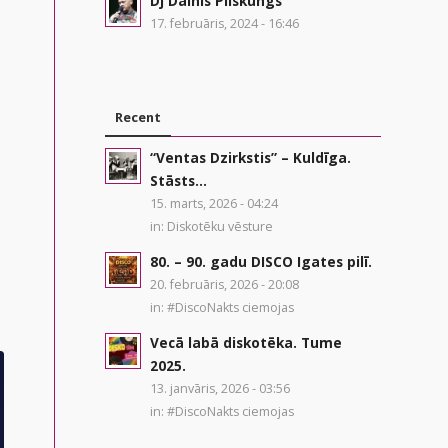
Dj Dainis Pilskungs
17. februāris, 2024 - 16:46
Recent
“Ventas Dzirkstis” – Kuldīga.
Stāsts...
15. marts, 2026 - 04:24
in:
Diskotēku vēsture
80. – 90. gadu DISCO Igates pilī.
20. februāris, 2026 - 20:08
in:
#DiscoNakts ciemojas
Vecā labā diskotēka. Tume
2025.
13. janvāris, 2026 - 03:56
in:
#DiscoNakts ciemojas