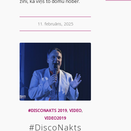
zini, ka viņš to domu nober.
11. februāris, 2025
#DISCONAKTS 2019
,
VIDEO
,
VIDEO2019
#DiscoNakts