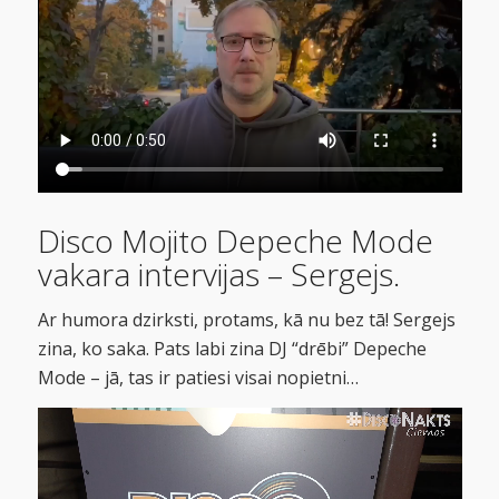
Disco Mojito Depeche Mode
vakara intervijas – Sergejs.
Ar humora dzirksti, protams,
kā
nu bez t
ā! Sergejs
z
i
na, ko saka. Pats lab
i
z
i
na DJ “drēb
i”
Depeche
Mode – jā, tas
i
r pat
i
es
i
v
i
sa
i
nop
i
etn
i…