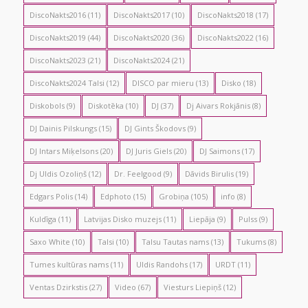
DiscoNakts2016
(11)
DiscoNakts2017
(10)
DiscoNakts2018
(17)
DiscoNakts2019
(44)
DiscoNakts2020
(36)
DiscoNakts2022
(16)
DiscoNakts2023
(21)
DiscoNakts2024
(21)
DiscoNakts2024 Talsi
(12)
DISCO par mieru
(13)
Disko
(18)
Diskobols
(9)
Diskotēka
(10)
DJ
(37)
Dj Aivars Rokjānis
(8)
DJ Dainis Pilskungs
(15)
DJ Gints Škodovs
(9)
DJ Intars Miķelsons
(20)
DJ Juris Giels
(20)
DJ Saimons
(17)
Dj Uldis Ozoliņš
(12)
Dr. Feelgood
(9)
Dāvids Birulis
(19)
Edgars Polis
(14)
Edphoto
(15)
Grobiņa
(105)
info
(8)
Kuldīga
(11)
Latvijas Disko muzejs
(11)
Liepāja
(9)
Pulss
(9)
Saxo White
(10)
Talsi
(10)
Talsu Tautas nams
(13)
Tukums
(8)
Tumes kultūras nams
(11)
Uldis Randohs
(17)
URDT
(11)
Ventas Dzirkstis
(27)
Video
(67)
Viesturs Liepiņš
(12)