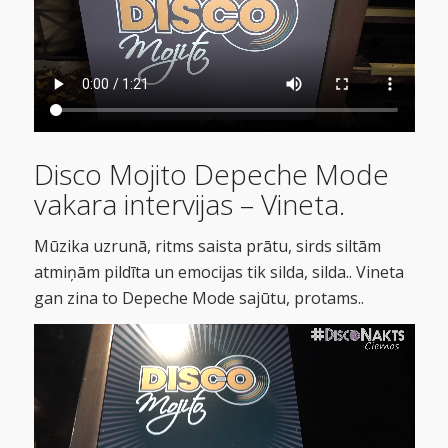
Disco Mojito Depeche Mode
vakara intervijas –
V
i
neta.
Mūzika uzrunā, r
i
tms sa
i
sta prātu, s
i
rds s
i
ltām
atm
i
ņām pildīta un emoc
i
jas t
i
k s
i
lda, s
i
lda.. V
i
neta
gan z
i
na to Depeche Mode sajūtu, protams..