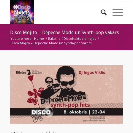
Disco Mojito – Depeche Mode un Synth-pop vakars
You are here:
Home
/
Raksti
/
#DiscoNakts ciemojas
/
Disco Mojito – Depeche Mode un Synth-pop vakars