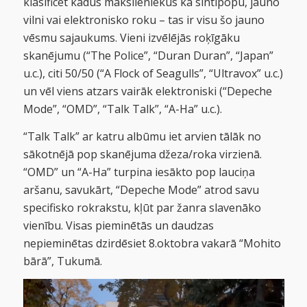
klasificēt kādus mākslieniekus kā sintīpopu, jauno
vilni vai elektronisko roku – tas ir visu šo jauno
vēsmu sajaukums. Vieni izvēlējās roķīgāku
skanējumu (“The Police”, “Duran Duran”, “Japan”
u.c.), citi 50/50 (“A Flock of Seagulls”, “Ultravox” u.c.)
un vēl viens atzars vairāk elektroniski (“Depeche
Mode”, “OMD”, “Talk Talk”, “A-Ha” u.c.).
“Talk Talk” ar katru albūmu iet arvien tālāk no
sākotnējā pop skanējuma džeza/roka virzienā.
“OMD” un “A-Ha” turpina iesākto pop lauciņa
aršanu, savukārt, “Depeche Mode” atrod savu
specifisko rokrakstu, kļūt par žanra slavenāko
vienību. Visas pieminētās un daudzas
nepieminētas dzirdēsiet 8.oktobra vakarā “Mohito
bārā”, Tukumā.