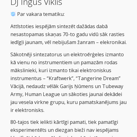
DJ Ingus Viklis
Par vakara tematiku:
Attīstoties iespējām sintezēt dažādas dabā
nesastopamas skaņas 70-to gadu vidū sāk rasties
iedīgļi jaunam, vēl nebijušam žanram – elekronikai.
Sākotnēji sintezatorus un elektroērģeles izmanto
kā vienu no instrumentiem un pamazām rodas
mākslinieki, kuri izmanto tikai elektroniskus
instrumentus – “Kraftwerk”, “Tangerine Dream”
Vācijā, nedaudz vēlāk Garijs Ņūmens un Tubeway
Army, Human League un sākoties jaunai dekādei
jau vesela virkne grupu, kuru pamatskanējums jau
ir elektronisks.
80-tajos tiek ielikti kārtīgi pamati, tiek pamatīgi
eksperimentēts un diezgan bieži nav iespējams