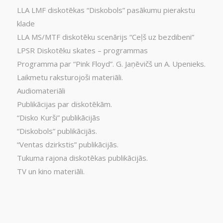
LLA LMF diskotēkas “Diskobols” pasākumu pierakstu
klade
LLA MS/MTF diskotēku scenārijs “Ceļš uz bezdibeni”
LPSR Diskotēku skates – programmas
Programma par “Pink Floyd”. G. Jaņēvičš un A. Upenieks.
Laikmetu raksturojoši materiāli.
Audiomateriāli
Publikācijas par diskotēkām.
“Disko Kurši” publikācijās
“Diskobols” publikācijās.
“Ventas dzirkstis” publikācijās.
Tukuma rajona diskotēkas publikācijās.
TV un kino materiāli.