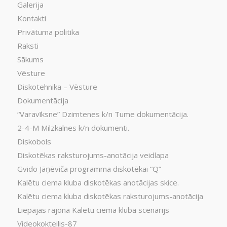
Galerija
Kontakti
Privātuma politika
Raksti
Sākums
Vēsture
Diskotehnika – Vēsture
Dokumentācija
“Varavīksne” Dzimtenes k/n Tume dokumentācija.
2-4-M Milzkalnes k/n dokumenti.
Diskobols
Diskotēkas raksturojums-anotācija veidlapa
Gvido Jāņēviča programma diskotēkai “Q”
Kalētu ciema kluba diskotēkas anotācijas skice.
Kalētu ciema kluba diskotēkas raksturojums-anotācija
Liepājas rajona Kalētu ciema kluba scenārijs
Videokokteilis-87