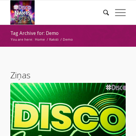
Tag Archive for: Demo
You are here:
Home
/
Raksti
/
Demo
Ziņas