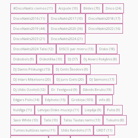
#DiscoNakts ciemos
(11)
Aizpute
(10)
Bildes
(70)
Disco
(24)
DiscoNakts2016
(11)
DiscoNakts2017
(10)
DiscoNakts2018
(17)
DiscoNakts2019
(44)
DiscoNakts2020
(36)
DiscoNakts2022
(16)
DiscoNakts2023
(21)
DiscoNakts2024
(21)
DiscoNakts2024 Talsi
(12)
DISCO par mieru
(13)
Disko
(18)
Diskobols
(9)
Diskotēka
(10)
DJ
(37)
Dj Aivars Rokjānis
(8)
DJ Dainis Pilskungs
(15)
DJ Gints Škodovs
(9)
DJ Intars Miķelsons
(20)
DJ Juris Giels
(20)
DJ Saimons
(17)
Dj Uldis Ozoliņš
(12)
Dr. Feelgood
(9)
Dāvids Birulis
(19)
Edgars Polis
(14)
Edphoto
(15)
Grobiņa
(105)
info
(8)
Kuldīga
(11)
Latvijas Disko muzejs
(11)
Liepāja
(9)
Pulss
(9)
Saxo White
(10)
Talsi
(10)
Talsu Tautas nams
(13)
Tukums
(8)
Tumes kultūras nams
(11)
Uldis Randohs
(17)
URDT
(11)