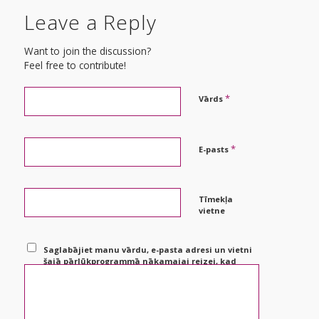
Leave a Reply
Want to join the discussion?
Feel free to contribute!
*
Vārds
*
E-pasts
Tīmekļa
vietne
Saglabājiet manu vārdu, e-pasta adresi un vietni
šajā pārlūkprogrammā nākamajai reizei, kad
vēlēšos pievienot komentāru.