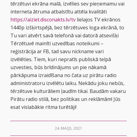
tērzētuvi ekrāna malā, izvēlies sev pieņemamu vai
interneta ātruma atbalstītu attēla kvalitāti
https://aiziet.disconakts.lv/tv
lielajos TV ekrānos
1440p izšķirtspējā, bez tērzētuves loga ekrānā, to
Tu vari atvērt savā telefonā vai datorā atsevišķi
Tērzētuvē mainīti uzvedības noteikumi –
reģistrācija ar FB, tad savu nickname vari
izvēlēties. Tiem, kuri nepratīs publiskā telpā
uzvesties, būs brīdinājums un pie nākamā
pārkāpuma izraidīšana no čata uz pirātu radio
administratoru izvēlētu laiku. Nekādu joku nebūs,
tērzētuve kulturāliem ļaudīm tikai. Baudām vakaru
Pirātu radio stilā, bez politikas un reklāmām! Jūs
esat vislabākie ritma turētāji!
24. MAIJS, 2021