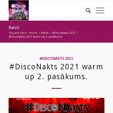
Raksti
You are here:
Home
/
Raksti
/
#DiscoNakts 2021
/
#DiscoNakts 2021 warm up 2. pasākums.
#DISCONAKTS 2021
#DiscoNakts 2021 warm
up 2. pasākums.