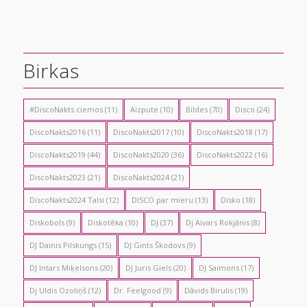
Birkas
#DiscoNakts ciemos
(11)
Aizpute
(10)
Bildes
(70)
Disco
(24)
DiscoNakts2016
(11)
DiscoNakts2017
(10)
DiscoNakts2018
(17)
DiscoNakts2019
(44)
DiscoNakts2020
(36)
DiscoNakts2022
(16)
DiscoNakts2023
(21)
DiscoNakts2024
(21)
DiscoNakts2024 Talsi
(12)
DISCO par mieru
(13)
Disko
(18)
Diskobols
(9)
Diskotēka
(10)
DJ
(37)
Dj Aivars Rokjānis
(8)
DJ Dainis Pilskungs
(15)
DJ Gints Škodovs
(9)
DJ Intars Miķelsons
(20)
DJ Juris Giels
(20)
DJ Saimons
(17)
Dj Uldis Ozoliņš
(12)
Dr. Feelgood
(9)
Dāvids Birulis
(19)