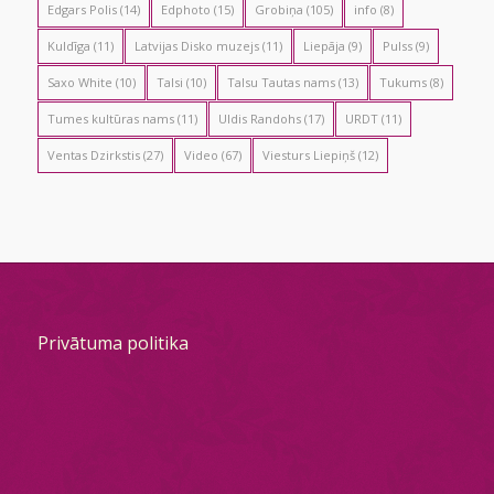
Edgars Polis
(14)
Edphoto
(15)
Grobiņa
(105)
info
(8)
Kuldīga
(11)
Latvijas Disko muzejs
(11)
Liepāja
(9)
Pulss
(9)
Saxo White
(10)
Talsi
(10)
Talsu Tautas nams
(13)
Tukums
(8)
Tumes kultūras nams
(11)
Uldis Randohs
(17)
URDT
(11)
Ventas Dzirkstis
(27)
Video
(67)
Viesturs Liepiņš
(12)
Privātuma politika