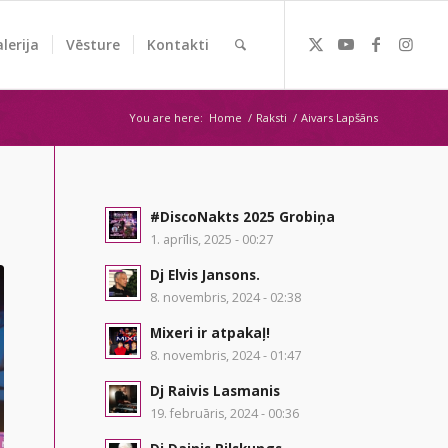
lerija
Vēsture
Kontakti
You are here:
Home
/
Raksti
/
Aivars Lapšāns
#DiscoNakts 2025 Grobiņa
1. aprīlis, 2025 - 00:27
Dj Elvis Jansons.
8. novembris, 2024 - 02:38
Mixeri ir atpakaļ!
8. novembris, 2024 - 01:47
Dj Raivis Lasmanis
19. februāris, 2024 - 00:36