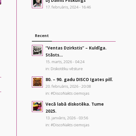
Dj Dainis Pilskungs
17. februāris, 2024 - 16:46
–
Recent
“Ventas Dzirkstis” – Kuldīga.
Stāsts...
15. marts, 2026 - 04:24
in:
Diskotēku vēsture
80. – 90. gadu DISCO Igates pilī.
20. februāris, 2026 - 20:08
in:
#DiscoNakts ciemojas
Vecā labā diskotēka. Tume
2025.
13. janvāris, 2026 - 03:56
in:
#DiscoNakts ciemojas