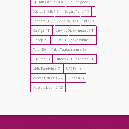
Dj Uldis Ozoliņš
(12)
Dr. Feelgood
(9)
Dāvids Birulis
(19)
Edgars Polis
(14)
Edphoto
(15)
Grobiņa
(105)
info
(8)
Kuldīga
(11)
Latvijas Disko muzejs
(11)
Liepāja
(9)
Pulss
(9)
Saxo White
(10)
Talsi
(10)
Talsu Tautas nams
(13)
Tukums
(8)
Tumes kultūras nams
(11)
Uldis Randohs
(17)
URDT
(11)
Ventas Dzirkstis
(27)
Video
(67)
Viesturs Liepiņš
(12)