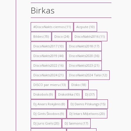
Birkas
#DiscoNakts ciemos
(11)
Aizpute
(10)
Bildes
(70)
Disco
(24)
DiscoNakts2016
(11)
DiscoNakts2017
(10)
DiscoNakts2018
(17)
DiscoNakts2019
(44)
DiscoNakts2020
(36)
DiscoNakts2022
(16)
DiscoNakts2023
(21)
DiscoNakts2024
(21)
DiscoNakts2024 Talsi
(12)
DISCO par mieru
(13)
Disko
(18)
Diskobols
(9)
Diskotēka
(10)
DJ
(37)
Dj Aivars Rokjānis
(8)
DJ Dainis Pilskungs
(15)
DJ Gints Škodovs
(9)
DJ Intars Miķelsons
(20)
DJ Juris Giels
(20)
DJ Saimons
(17)