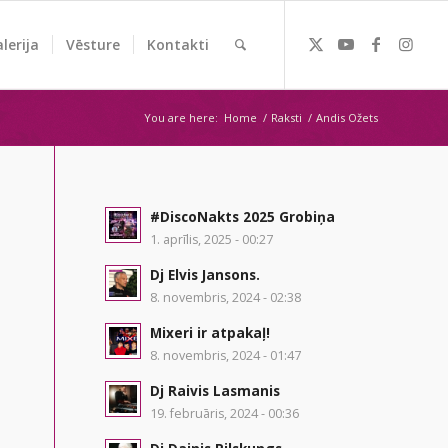
lerija
Vēsture
Kontakti
You are here:
Home
/
Raksti
/
Andis Ožets
#DiscoNakts 2025 Grobiņa
1. aprīlis, 2025 - 00:27
Dj Elvis Jansons.
8. novembris, 2024 - 02:38
Mixeri ir atpakaļ!
8. novembris, 2024 - 01:47
Dj Raivis Lasmanis
19. februāris, 2024 - 00:36