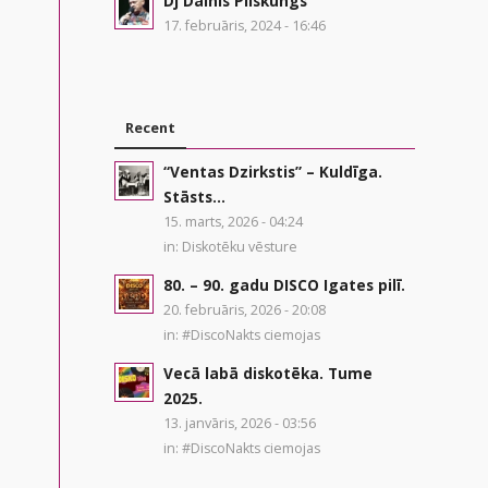
Dj Dainis Pilskungs
17. februāris, 2024 - 16:46
Recent
“Ventas Dzirkstis” – Kuldīga.
Stāsts...
15. marts, 2026 - 04:24
in:
Diskotēku vēsture
80. – 90. gadu DISCO Igates pilī.
20. februāris, 2026 - 20:08
in:
#DiscoNakts ciemojas
Vecā labā diskotēka. Tume
2025.
13. janvāris, 2026 - 03:56
in:
#DiscoNakts ciemojas