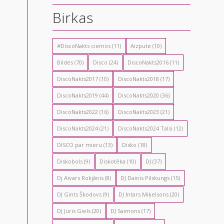
Birkas
#DiscoNakts ciemos
(11)
Aizpute
(10)
Bildes
(70)
Disco
(24)
DiscoNakts2016
(11)
DiscoNakts2017
(10)
DiscoNakts2018
(17)
DiscoNakts2019
(44)
DiscoNakts2020
(36)
DiscoNakts2022
(16)
DiscoNakts2023
(21)
DiscoNakts2024
(21)
DiscoNakts2024 Talsi
(12)
DISCO par mieru
(13)
Disko
(18)
Diskobols
(9)
Diskotēka
(10)
DJ
(37)
Dj Aivars Rokjānis
(8)
DJ Dainis Pilskungs
(15)
DJ Gints Škodovs
(9)
DJ Intars Miķelsons
(20)
DJ Juris Giels
(20)
DJ Saimons
(17)