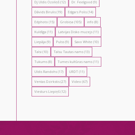
Dj Uldis Ozoliņš
(12)
Dr. Feelgood
(9)
Dāvids Birulis
(19)
Edgars Polis
(14)
Edphoto
(15)
Grobiņa
(105)
info
(8)
Kuldīga
(11)
Latvijas Disko muzejs
(11)
Liepāja
(9)
Pulss
(9)
Saxo White
(10)
Talsi
(10)
Talsu Tautas nams
(13)
Tukums
(8)
Tumes kultūras nams
(11)
Uldis Randohs
(17)
URDT
(11)
Ventas Dzirkstis
(27)
Video
(67)
Viesturs Liepiņš
(12)