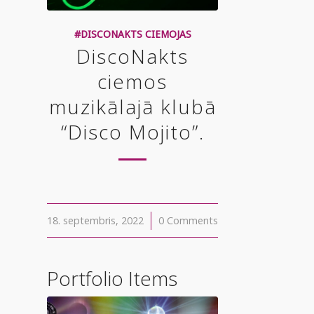
#DISCONAKTS CIEMOJAS
DiscoNakts
ciemos
muzikālajā klubā
“Disco Mojito”.
18. septembris, 2022
/
0 Comments
Portfolio Items