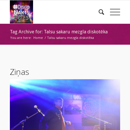
Tag Archive for: Talsu sakaru mezgla diskotēka
You are here:
Home
/
Talsu sakaru mezgla diskotēka
Ziņas