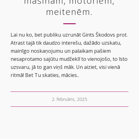
mašīnām, motoriem,
meitenēm.
Lai nu ko, bet publiku uzrunāt Gints Škodovs prot.
Atrast tajā tik daudzo interešu, dažādo uzskatu,
mainīgo noskaņojumu un palaikam pašiem
nesaprotamo sajūtu mudžeklī to vienojošo, to īsto
uzsvaru, jā to gan viņš māk. Un aiziet, visi vienā
ritmā! Bet Tu skaties, mācies..
2. februāris, 2025