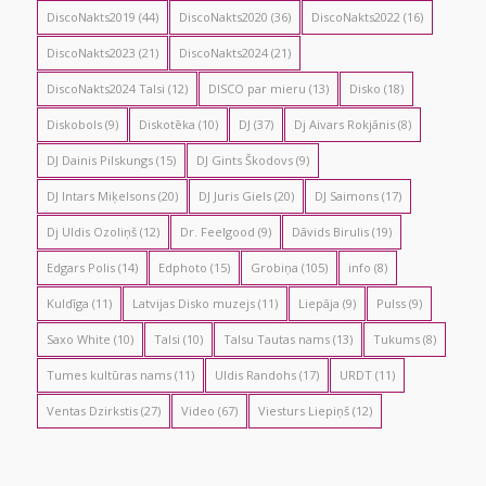
DiscoNakts2019
(44)
DiscoNakts2020
(36)
DiscoNakts2022
(16)
DiscoNakts2023
(21)
DiscoNakts2024
(21)
DiscoNakts2024 Talsi
(12)
DISCO par mieru
(13)
Disko
(18)
Diskobols
(9)
Diskotēka
(10)
DJ
(37)
Dj Aivars Rokjānis
(8)
DJ Dainis Pilskungs
(15)
DJ Gints Škodovs
(9)
DJ Intars Miķelsons
(20)
DJ Juris Giels
(20)
DJ Saimons
(17)
Dj Uldis Ozoliņš
(12)
Dr. Feelgood
(9)
Dāvids Birulis
(19)
Edgars Polis
(14)
Edphoto
(15)
Grobiņa
(105)
info
(8)
Kuldīga
(11)
Latvijas Disko muzejs
(11)
Liepāja
(9)
Pulss
(9)
Saxo White
(10)
Talsi
(10)
Talsu Tautas nams
(13)
Tukums
(8)
Tumes kultūras nams
(11)
Uldis Randohs
(17)
URDT
(11)
Ventas Dzirkstis
(27)
Video
(67)
Viesturs Liepiņš
(12)