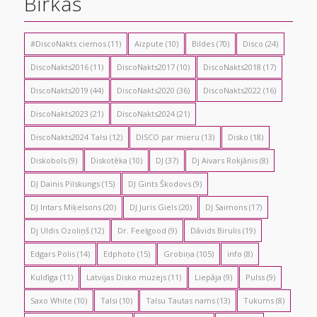
Birkas
#DiscoNakts ciemos
(11)
Aizpute
(10)
Bildes
(70)
Disco
(24)
DiscoNakts2016
(11)
DiscoNakts2017
(10)
DiscoNakts2018
(17)
DiscoNakts2019
(44)
DiscoNakts2020
(36)
DiscoNakts2022
(16)
DiscoNakts2023
(21)
DiscoNakts2024
(21)
DiscoNakts2024 Talsi
(12)
DISCO par mieru
(13)
Disko
(18)
Diskobols
(9)
Diskotēka
(10)
DJ
(37)
Dj Aivars Rokjānis
(8)
DJ Dainis Pilskungs
(15)
DJ Gints Škodovs
(9)
DJ Intars Miķelsons
(20)
DJ Juris Giels
(20)
DJ Saimons
(17)
Dj Uldis Ozoliņš
(12)
Dr. Feelgood
(9)
Dāvids Birulis
(19)
Edgars Polis
(14)
Edphoto
(15)
Grobiņa
(105)
info
(8)
Kuldīga
(11)
Latvijas Disko muzejs
(11)
Liepāja
(9)
Pulss
(9)
Saxo White
(10)
Talsi
(10)
Talsu Tautas nams
(13)
Tukums
(8)