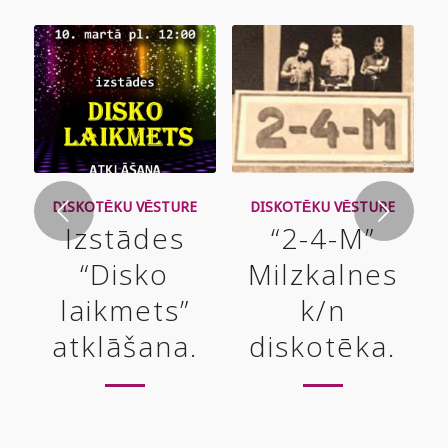
Next
DISKOTĒKU VĒSTURE
DISKOTĒKU VĒSTURE
Izstādes
“2-4-M”
“Disko
Milzkalnes
laikmets”
k/n
atklāšana.
diskotēka.