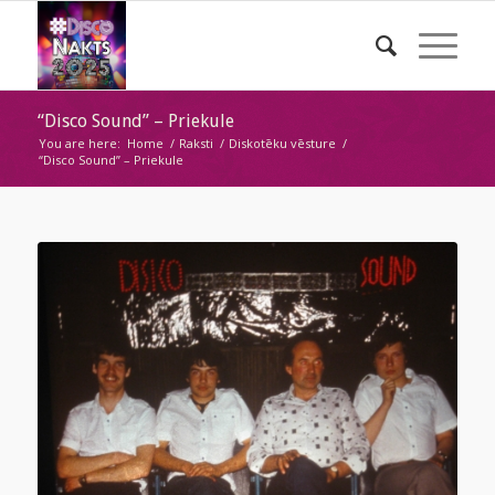
“Disco Sound” – Priekule
You are here:
Home
/
Raksti
/
Diskotēku vēsture
/
“Disco Sound” – Priekule