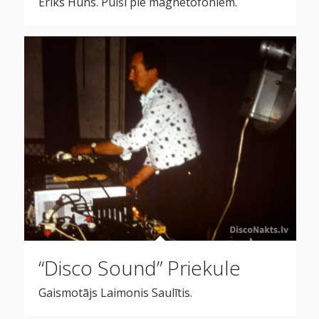
Ēriks Hūns. Puiši pie magnetofoniem.
“Disco Sound” Priekule
Gaismotājs Laimonis Saulītis.