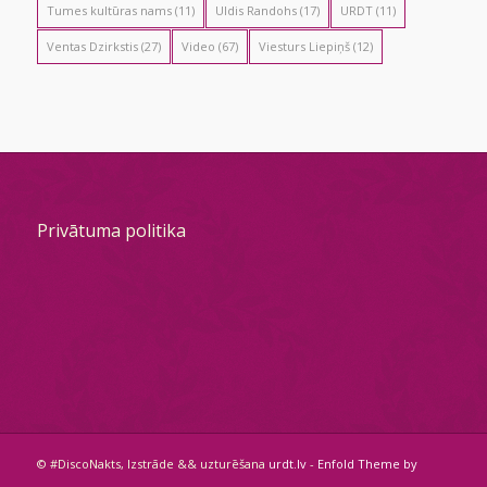
Tumes kultūras nams
(11)
Uldis Randohs
(17)
URDT
(11)
Ventas Dzirkstis
(27)
Video
(67)
Viesturs Liepiņš
(12)
Privātuma politika
© #DiscoNakts, Izstrāde && uzturēšana
urdt.lv
-
Enfold Theme by