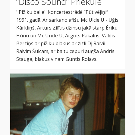
“Disco Sound” Priekule
''Pižiku balle'' koncertestrādē “Pūt vējiņi”
1991. gadā. Ar sarkano afišu Mc Ulcle U - Uģis
Kārkliņš, Arturs Zīlītis džinsu jakā starp Ēriku
Hūnu un Mc Uncle U, Argots Pakalns, Valdis
Bērziņs ar pižiku blakus ar zizli Dj Raivii
Raivim Šulcam, ar baltu cepuri augšā Andris
Stauga, blakus viņam Guntis Rolavs.