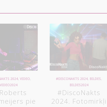
NAKTS 2024
,
VIDEO
,
#DISCONAKTS 2024
,
BILDES
,
VIDEO2024
BILDES2024
 Roberts
#DiscoNakts
meijers pie
2024. Fotomirkļi