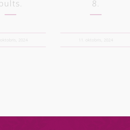
pults.
8.
 oktobris, 2024
11. oktobris, 2024