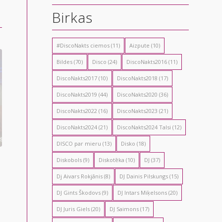
Birkas
#DiscoNakts ciemos
(11)
Aizpute
(10)
Bildes
(70)
Disco
(24)
DiscoNakts2016
(11)
DiscoNakts2017
(10)
DiscoNakts2018
(17)
DiscoNakts2019
(44)
DiscoNakts2020
(36)
DiscoNakts2022
(16)
DiscoNakts2023
(21)
DiscoNakts2024
(21)
DiscoNakts2024 Talsi
(12)
DISCO par mieru
(13)
Disko
(18)
Diskobols
(9)
Diskotēka
(10)
DJ
(37)
Dj Aivars Rokjānis
(8)
DJ Dainis Pilskungs
(15)
DJ Gints Škodovs
(9)
DJ Intars Miķelsons
(20)
DJ Juris Giels
(20)
DJ Saimons
(17)