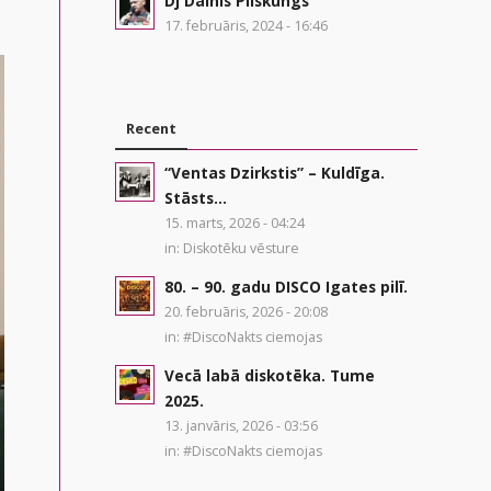
Dj Dainis Pilskungs
17. februāris, 2024 - 16:46
Recent
“Ventas Dzirkstis” – Kuldīga.
Stāsts...
15. marts, 2026 - 04:24
in:
Diskotēku vēsture
80. – 90. gadu DISCO Igates pilī.
20. februāris, 2026 - 20:08
in:
#DiscoNakts ciemojas
Vecā labā diskotēka. Tume
2025.
13. janvāris, 2026 - 03:56
in:
#DiscoNakts ciemojas