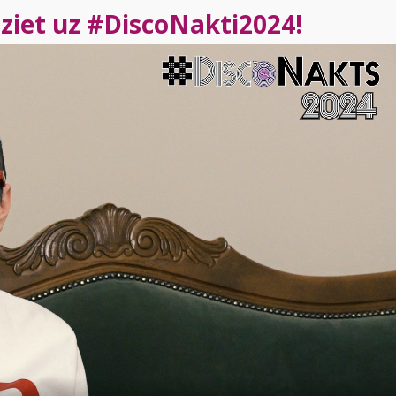
iziet uz #DiscoNakti2024!