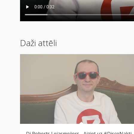
Daži attēli
Dj Roberts Lejasmeijers - Aiziet uz #DiscoNakti