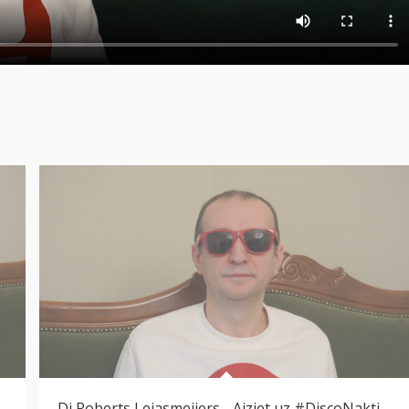
Dj Roberts Lejasmeijers - Aiziet uz #DiscoNakti