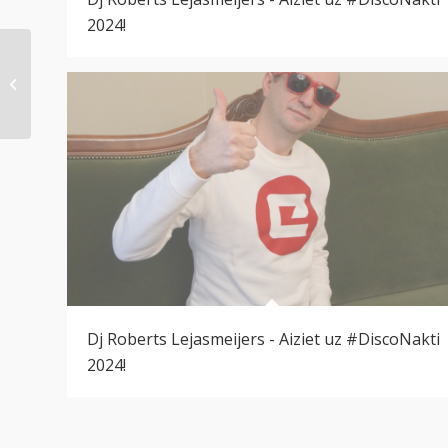
2024!
#DiscoNakts 2024
ielūgumi.
Dj Roberts Lejasmeijers - Aiziet uz #DiscoNakti
2024!