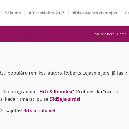
Sākums
#DiscoNakts 2025
#DiscoNakts ciemojas
Ga
You are here:
Home
udzu populāru remiksu autors. Roberts Lejasmeijers, jā tas ir
ciālo programmu “
Hiti & Remiksi
”. Protams, ka “uzdos
s, kādā ritmā īsti pulsē
Dīdžeja sirds!
ās sajūtās!
Rīts ir tālu vēl
!