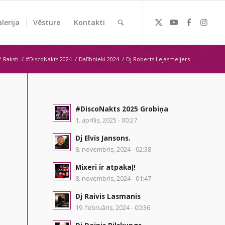
lerija
Vēsture
Kontakti
/
Raksti
/
#DiscoNakts 2024
/
Dalībnieki 2024
/
Dj Roberts Lejasmeijers
#DiscoNakts 2025 Grobiņa
1. aprīlis, 2025 - 00:27
Dj Elvis Jansons.
8. novembris, 2024 - 02:38
Mixeri ir atpakaļ!
8. novembris, 2024 - 01:47
Dj Raivis Lasmanis
19. februāris, 2024 - 00:36