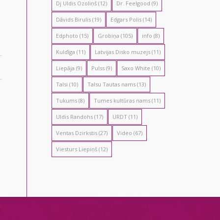
Dj Uldis Ozoliņš
(12)
Dr. Feelgood
(9)
Dāvids Birulis
(19)
Edgars Polis
(14)
Edphoto
(15)
Grobiņa
(105)
info
(8)
Kuldīga
(11)
Latvijas Disko muzejs
(11)
Liepāja
(9)
Pulss
(9)
Saxo White
(10)
Talsi
(10)
Talsu Tautas nams
(13)
Tukums
(8)
Tumes kultūras nams
(11)
Uldis Randohs
(17)
URDT
(11)
Ventas Dzirkstis
(27)
Video
(67)
Viesturs Liepiņš
(12)