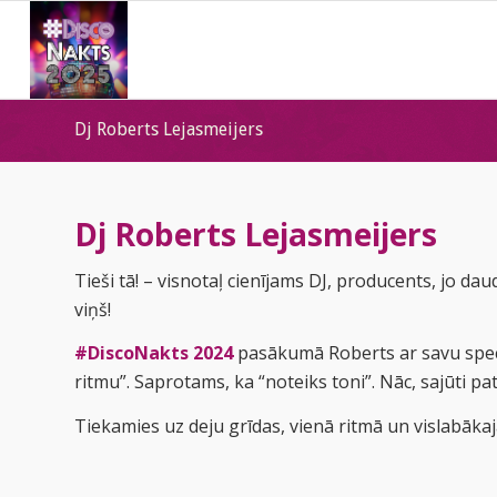
Dj Roberts Lejasmeijers
Dj Roberts Lejasmeijers
Tieši tā! – visnotaļ cienījams DJ, producents, jo da
viņš!
#DiscoNakts 2024
pasākumā Roberts ar savu spe
ritmu”. Saprotams, ka “noteiks toni”. Nāc, sajūti pat
Tiekamies uz deju grīdas, vienā ritmā un vislabākaj