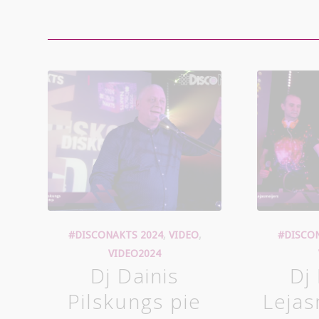
#DISCONAKTS 2024
,
VIDEO
,
#DISCO
VIDEO2024
Dj Dainis
Dj
Pilskungs pie
Lejas