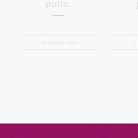
pults.
18. oktobris, 2024
12.